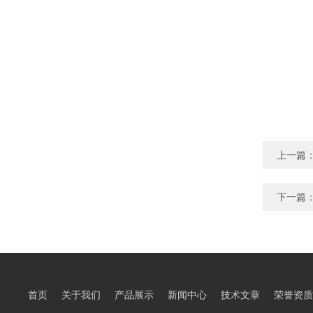
上一篇
下一篇
首页
关于我们
产品展示
新闻中心
技术文章
荣誉资质