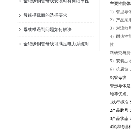
全绝缘铜管母线安装时有何细节性的工艺要求？
主要性能体
1
）管型导
母线槽截面的选择要求
2
）产品采
3
）对流散
母线槽遇到问题如何解决
4
）耐热性
全绝缘铜管母线可满足电力系统对大电流传输的要求
性
料研究与测
5
）安装占
）抗腐蚀
6
铝管母线
管形导体是
晰等优点。
1执行标准:Y
2产品牌号：3A
3产品状态：H1
4室温物理