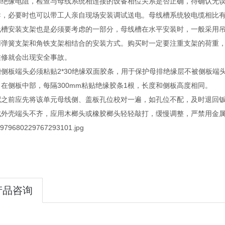
和绝缘电阻，检查与母线系统相连接的设备相位关系是否正确，待确认无
导，必要时也可以带工人亲自现场安装调试送电。母线槽系统较电缆相比有着
线槽安装支架也是必须要考虑的一部分，母线槽在水平安装时，一般采用
用弹簧支架和角铁支架相结合的安装方式。购买时一定要注重支架的荷重
维修就会出现安全事故。
侧板端头必须粘贴2*30绝缘双面胶条，用于保护母排绝缘层不被侧板端
在侧板中部，每隔300mm粘贴绝缘胶条1根，长度和侧板高度相同。
配之前应先将该单元母线侧、盖板孔位校对一遍，如孔位不配，及时退回
成外壳端头不齐，应用木榔头或橡胶榔头轻轻敲打，缓慢调整，严禁用金
产品咨询