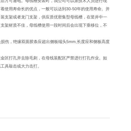
误后方可通电。母线槽安装时，我公司可以派技术人员进行现
使用寿命长的优点，一般可以达到30-50年的使用寿命。并
吊装支架或者龙门支架，供应质优密集型母线槽，在竖井中一
，支架材质不佳，母线槽使用一段时间后会出现下垂移位，不
头损伤，绝缘双面胶条应超出侧板端头5mm,长度应和侧板高度
钣金区打孔并去除毛刺，在母线装配区严禁进行打孔作业。如
属工具敲击或大力击打。