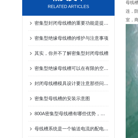
母线
RELATED ARTICLES
连，
室，
密集型封闭母线槽的重要功能是提升供电可靠性
密集型绝缘母线槽的维护与注意事项
其实，你并不了解密集型封闭母线槽
密集型绝缘母线槽可以在有限的空间内容纳更多的导线
封闭母线槽模具设计要注意那些问题?
密集型母线槽的安装示意图
800A密集型母线槽有哪些优势，怎么选择呢？
母线槽系统是一个输送电流的配电装置