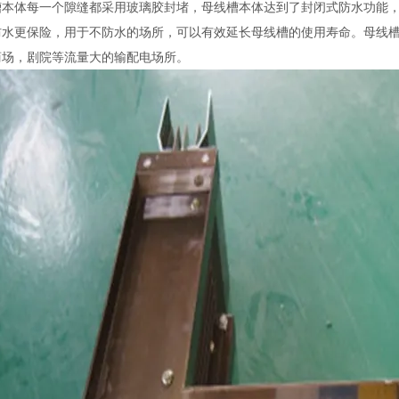
槽本体每一个隙缝都采用玻璃胶封堵，母线槽本体达到了封闭式防水功能，
防水更保险，用于不防水的场所，可以有效延长母线槽的使用寿命。母线槽
商场，剧院等流量大的输配电场所。