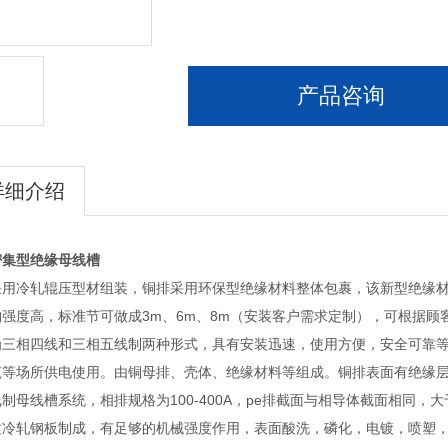
产品咨询
详细介绍
密集型绝缘母线槽
采用冷轧辊压型材组装，铜排采用环保型绝缘材料整体包裹，该新型绝缘材
强度高，标准节可做成3m、6m、8m（安装客户需求定制），可根据顾
为三相四线和三相五线制两种形式，具有安装迅速，使用方便，安全可靠
筑等场所供电使用。由铜母排、壳体、绝缘材料等组成。铜排表面有绝缘
制母线槽系统，相排规格为100-400A，pe排截面与相导体截面相同，
质冷轧钢板制成，有足够的机械强度作用，表面酸洗，磷化，电镀，喷塑