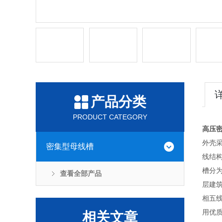
产品分类
PRODUCT CATEGORY
高压
外壳
密集型母线槽
线结构
槽分
查看全部产品
层建
相五线
用优
相关文章