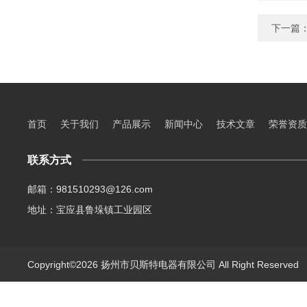
下一篇
首页
关于我们
产品展示
新闻中心
技术文章
荣誉资质
联系方式
邮箱：981510293@126.com
地址：宝应县鲁垛镇工业园区
Copyright©2026 扬州市贝斯特电器有限公司 All Right Reserve