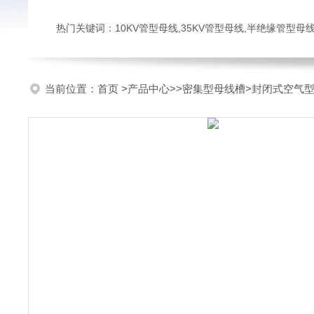
热门关键词：10KV管型母线,35KV管型母线,半绝缘管型母
当前位置：
首页
>
产品中心
>>
密集型母线槽
>封闭式空气