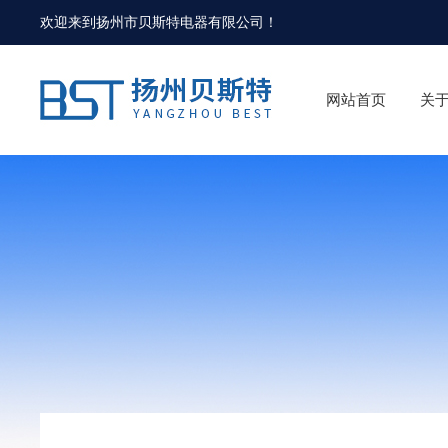
欢迎来到
扬州市贝斯特电器有限公司
！
网站首页
关