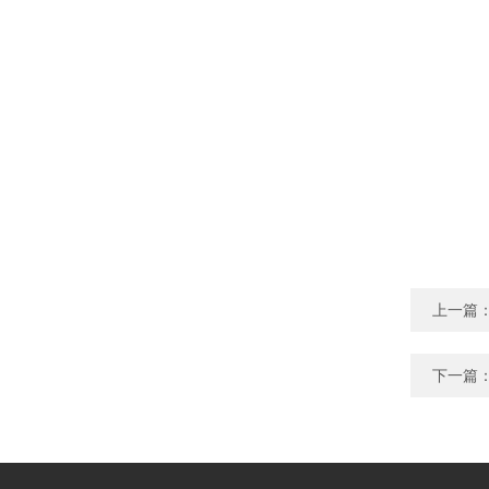
上一篇
下一篇