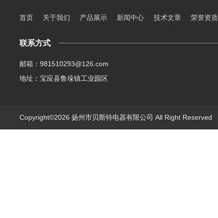
首页
关于我们
产品展示
新闻中心
技术文章
荣誉资质
联系方式
邮箱：981510293@126.com
地址：宝应县鲁垛镇工业园区
Copyright©2026 扬州市贝斯特电器有限公司 All Right Reserve