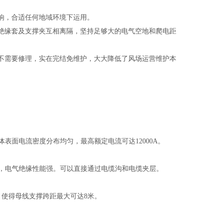
响，合适任何地域环境下运用。
绝缘套及支撑夹互相离隔，坚持足够大的电气空地和爬电距
况不需要修理，实在完结免维护，大大降低了风场运营维护本
面电流密度分布均匀，最高额定电流可达12000A。
，电气绝缘性能强。可以直接通过电缆沟和电缆夹层。
使得母线支撑跨距最大可达8米。