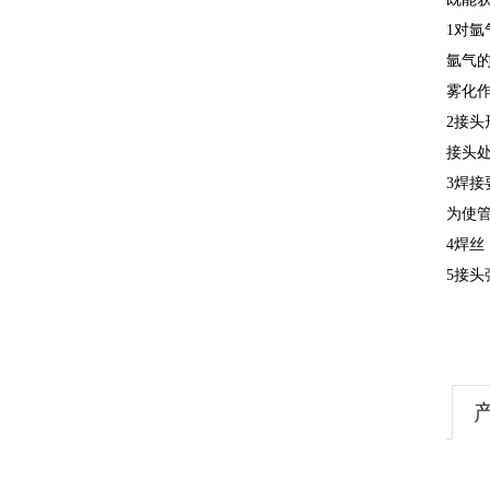
1对氩
氩气的
雾化作
2接头
接头
3焊接
为使管
4焊丝
5接头