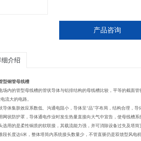
产品咨询
详细介绍
V管型铜管母线槽
风电场内的管型母线槽的管状导体与铝排结构的母线槽比较，平等的截面管
业电流大的电路。
管状导体集肤效应系数低、沟通电阻小，导体呈“品"字布局，结构合理，
选用网状防护罩，导体通电作业时发生热量直接向大气中宣告，使母线槽系
接头选用的是柔性铜质的软联接，其载流能力强，并可消除设备过失及塔筒
标准段长度达6米，整体塔筒内系统接头数量少，不管直驱仍是双馈型风电