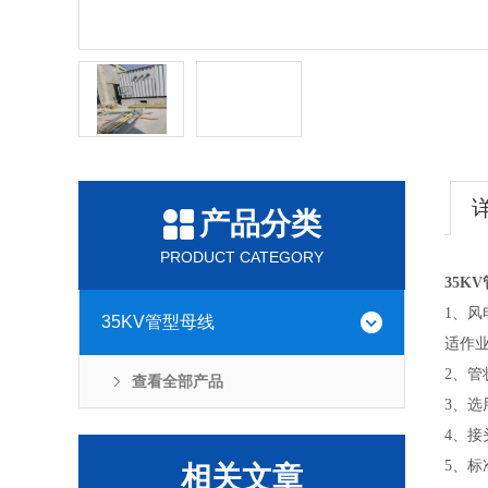
产品分类
PRODUCT CATEGORY
35K
1、
35KV管型母线
适作
2、
查看全部产品
3、
4、
5、
相关文章