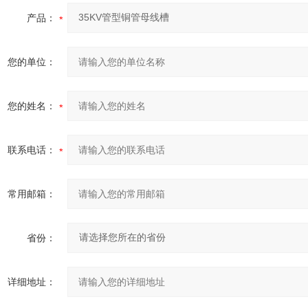
产品：
您的单位：
您的姓名：
联系电话：
常用邮箱：
省份：
详细地址：