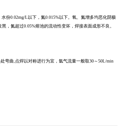
水份0.02mg/L以下，氮0.015%以下。氧、氮增多均恶化阴极
发黑，氮超过0.05%熔池的流动性变坏，焊接表面成形不良。
曲,点焊以对称进行为宜，氩气流量一般取30～50L/min