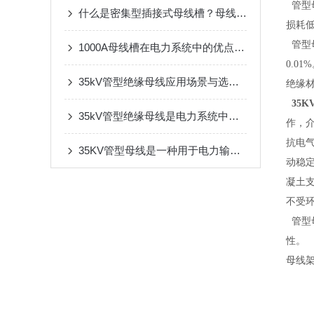
管型
什么是密集型插接式母线槽？母线槽特点介绍
损耗
管型
1000A母线槽在电力系统中的优点是什么
0.01
35kV管型绝缘母线应用场景与选型考量
绝缘
35
35kV管型绝缘母线是电力系统中重要的输电设备
作，
抗电
35KV管型母线是一种用于电力输送和分配的高压电缆系统
动稳定
凝土
不受
管型
性。
母线