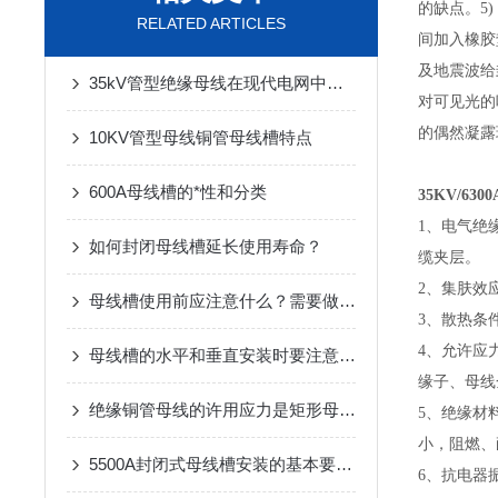
的缺点。
5
RELATED ARTICLES
间加入橡胶
及地震波给
35kV管型绝缘母线在现代电网中扮演着至关重要的角色
对可见光的
的偶然凝露
10KV管型母线铜管母线槽特点
600A母线槽的*性和分类
35KV/63
1、电气绝
如何封闭母线槽延长使用寿命？
缆夹层。
2、集肤效
母线槽使用前应注意什么？需要做哪些准备？
3、散热条
4、允许应
母线槽的水平和垂直安装时要注意的事项
缘子、母线
绝缘铜管母线的许用应力是矩形母线的4倍
5、绝缘材
小，阻燃、
5500A封闭式母线槽安装的基本要求是什么
6、抗电器