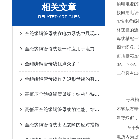
输电电源的
相关文章
接向用电设
RELATED ARTICLES
4.输电母
格变换的连
全绝缘铜管母线在电力系统中展现出了巨大优势
母线槽配件
四方螺母、
全绝缘铜管母线是一种应用于电力系统中高电压等级的电气设备
而插接箱是
全绝缘铜管母线优点众多！！
0A、40
上仍具有出
全绝缘铜管母线作为矩形母线的替代品
高低压全绝缘铜管母线：结构与特点深度解析
母线槽
高低压全绝缘铜管母线的性能、结构与技术优势
不释放有毒
重要场所，
全绝缘铜管母线出现故障的应对措施
至于
电所内为提