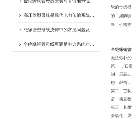
全绝缘铜管母线安装时有何细节性的工艺要求？
级的母线槽
高压管型母线是现代电力传输系统中的一种关键设备
的，如防喷
果、价格等
绝缘管型母线浇铸中的常见问题及解决方案
全绝缘铜管母线可满足电力系统对大电流传输的要求
全绝缘铜管
无法弥补的
第.一，它
制，层高3
碰、敲击，
第二，它制
后，简直都
第三，其耐
会氧化、腐