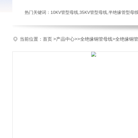
热门关键词：10KV管型母线,35KV管型母线,半绝缘管型母
当前位置：
首页
>
产品中心
>>
全绝缘铜管母线
>全绝缘铜