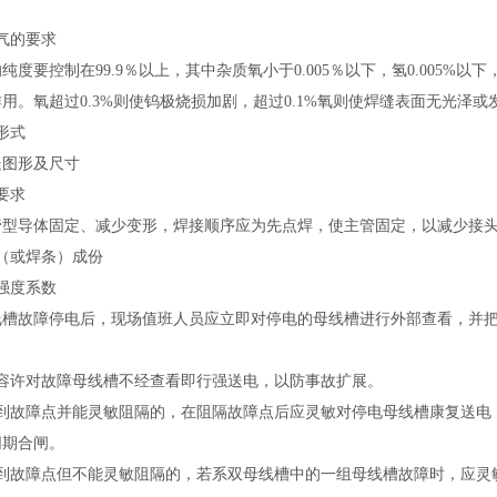
气的要求
纯度要控制在99.9％以上，其中杂质氧小于0.005％以下，氢0.005%以下，
用。氧超过0.3%则使钨极烧损加剧，超过0.1%氧则使焊缝表面无光泽或
形式
处图形及尺寸
要求
型导体固定、减少变形，焊接顺序应为先点焊，使主管固定，以减少接头处弯
（或焊条）成份
强度系数
线槽故障停电后，现场值班人员应立即对停电的母线槽进行外部查看，并
不容许对故障母线槽不经查看即行强送电，以防事故扩展。
找到故障点并能灵敏阻隔的，在阻隔故障点后应灵敏对停电母线槽康复送电
同期合闸。
找到故障点但不能灵敏阻隔的，若系双母线槽中的一组母线槽故障时，应灵