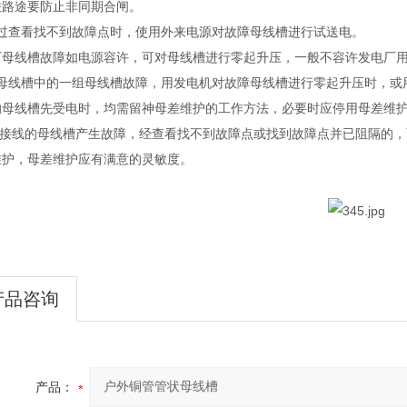
联路途要防止非同期合闸。
通过查看找不到故障点时，使用外来电源对故障母线槽进行试送电。
厂母线槽故障如电源容许，可对母线槽进行零起升压，一般不容许发电厂
双母线槽中的一组母线槽故障，用发电机对故障母线槽进行零起升压时，或
的母线槽先受电时，均需留神母差维护的工作方法，必要时应停用母差维
3/2接线的母线槽产生故障，经查看找不到故障点或找到故障点并已阻隔的
维护，母差维护应有满意的灵敏度。
产品咨询
产品：