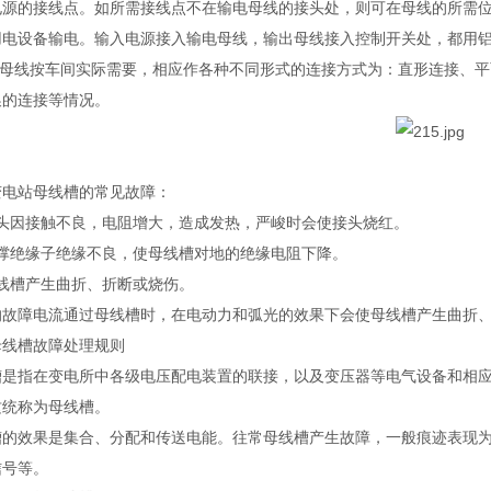
电源的接线点。如所需接线点不在输电母线的接头处，则可在母线的所需
用电设备输电。输入电源接入输电母线，输出母线接入控制开关处，都用
输电母线按车间实际需要，相应作各种不同形式的连接方式为：直形连接、
换的连接等情况。
变电站母线槽的常见故障：
接头因接触不良，电阻增大，造成发热，严峻时会使接头烧红。
支撑绝缘子绝缘不良，使母线槽对地的绝缘电阻下降。
母线槽产生曲折、折断或烧伤。
的故障电流通过母线槽时，在电动力和弧光的效果下会使母线槽产生曲折
母线槽故障处理规则
槽是指在变电所中各级电压配电装置的联接，以及变压器等电气设备和相
这统称为母线槽。
槽的效果是集合、分配和传送电能。往常母线槽产生故障，一般痕迹表现为
信号等。