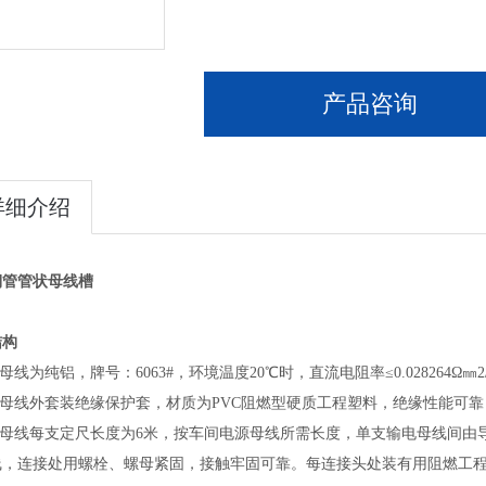
产品咨询
详细介绍
铜管管状母线槽
结构
电母线为纯铝，牌号：6063#，环境温度20℃时，直流电阻率≤0.028264Ω㎜2/
输电母线外套装绝缘保护套，材质为PVC阻燃型硬质工程塑料，绝缘性能可
输电母线每支定尺长度为6米，按车间电源母线所需长度，单支输电母线间
线，连接处用螺栓、螺母紧固，接触牢固可靠。每连接头处装有用阻燃工