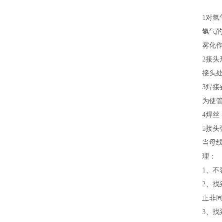
1对氩
氩气的
雾化作
2接头
接头
3焊接
为使管
4焊丝
5接头
当母
理：
1、
2、
止非
3、