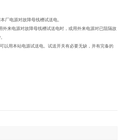
用本厂电源对故障母线槽试送电。
用外来电源对故障母线槽试送电时，或用外来电源对已阻隔故
护。
，可以用本站电源试送电。试送开关有必要无缺，并有完备的