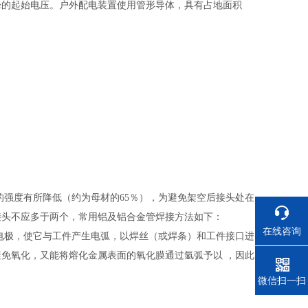
晕的起始电压。户外配电装置使用管形导体，具有占地面积
的强度有所降低（约为母材的65％），为避免架空后接头处在
接头不应多于两个，常用铝及铝合金管焊接方法如下：
在线咨询
电极，使它与工件产生电弧，以焊丝（或焊条）和工件接口进
免氧化，又能将熔化金属表面的氧化膜通过氩弧予以 ，因此
。
电话
微信扫一扫