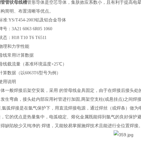
铜管管状母线槽
管形导体是空芯导体，集肤效应系数小，且有利于提高电
架构简明、布置清晰等优点。
准:YS/T454-2003铝及铝合金导体
号：3A21 6063 6R05 1060
态：H18 T10 T6 T6511
物理和力学性能
管母线常用计算数据
母线载流量（基准环境温度+25℃）
计算数据（以6063T6型号为例）
使用说明
导体一般焊接后架空安装，采用 的管母线金具固定，由于在焊接后接头处
中发生弯曲，接头处内部应用衬管进行加固,两架空支柱(或悬挂点)之间焊
焊,氩弧焊接是在氩气保护下，用直流焊接电源，通过焊丝（或焊条）做为
接，它的优点是热量集中，电弧稳定、熔化金属既能得到氩气的良好保护避
获得缺陷较少又纯净的 焊缝，又能较易掌握施焊技术且能进行全位置焊接