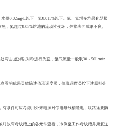
水份0.02mg/L以下，氮0.015%以下。氧、氮增多均恶化阴极
发黑，氮超过0.05%熔池的流动性变坏，焊接表面成形不良。
曲,点焊以对称进行为宜，氩气流量一般取30～50L/min
把查看的成果灵敏陈述值班调度员，值班调度员按下述原则处
，有条件时应考虑用外来电源对停电母线槽送电，联路途要防
敏对故障母线槽上的各元件查看，冷倒至工作母线槽并康复送