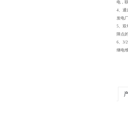
电，
4、
发电
5、
障点
6、
继电