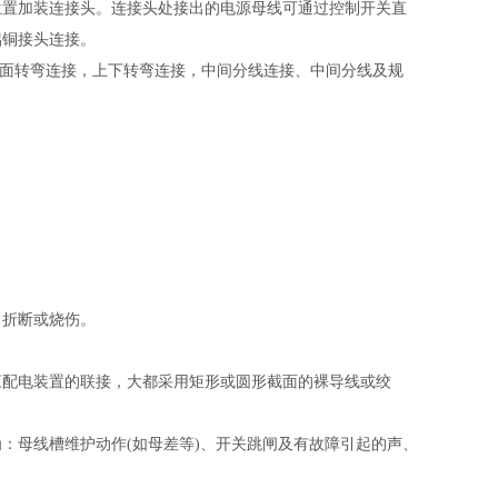
位置加装连接头。连接头处接出的电源母线可通过控制开关直
铝铜接头连接。
平面转弯连接，上下转弯连接，中间分线连接、中间分线及规
、折断或烧伤。
应配电装置的联接，大都采用矩形或圆形截面的裸导线或绞
：母线槽维护动作(如母差等)、开关跳闸及有故障引起的声、