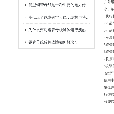
户外
管型铜管母线是一种重要的电力传输设备
小、
1执行标
高低压全绝缘铜管母线：结构与特点深度解析
2产品牌
为什么要对铜管母线导体进行预热
3产品状
4室温
铜管母线传输故障如何解决？
5铝
6铝管
7挠度
8安装
管型
使用
氩弧
行焊
既能