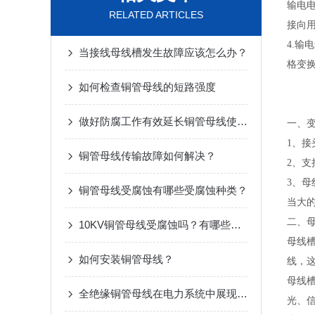
输电
RELATED ARTICLES
接向
4.
当接线母线槽发生故障应该怎么办？
格变
如何检查铜管母线的短路强度
做好防腐工作有效延长铜管母线使用寿命
一、
1、
铜管母线传输故障如何解决？
2、
3、
铜管母线受腐蚀有哪些受腐蚀种类？
当大
二、
10KV铜管母线受腐蚀吗？有哪些受腐蚀种类？
母线
如何安装铜管母线？
线，
母线
全绝缘铜管母线在电力系统中展现出了巨大优势
光、