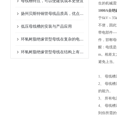
母线槽特点，可以使建筑成本更便宜
生的机械震
1000A
扬州贝斯特铜管​母线品质高，优点多！
于6kV～
不便，因此
低压母线槽的安装与产品应用
带电部件-
环氧树脂绝缘管型母线在复杂的电网环境中优势突出
件，邯郸母
醒：电缆是
环氧树脂绝缘管型母线在结构上有以下特别之处
m。相差太
避免上当。
1、 母线
2、 母线
的能力。
3、 所有
4、 母线
到你所需的