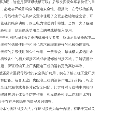
功用，这也是保证母线槽可以在后续发挥安全牢靠价值的重
象，必定会严峻影响全体配电安全性。根据此，在母线槽的具
说，母线槽由于在具体设置中使用了交联热收缩绝缘套管，可
有较强的绝缘功用，保证电力输送的牢靠性。当然，为了躲避
试验检测，躲避绝缘功用欠安的母线槽投入使用。
中相同也面临着更高的机械强度要求，应该尽量提高配电工
母线槽的选择使用中相同也需求体现出较强的机械强度重视
母线槽的后续使用耐久性作用。一般来说，母线槽大多选用金
线槽设备中的相关焊接区域或者是螺栓衔接区域，了解该部分
问题，保证后续工业厂房配电工程的运转更为高效牢靠。
还需求重视母线槽的安全防护功用，实在了解以往工业厂房
避和防备。结合工业厂房配电工程的运转作用进行剖析，相应
节呈现的漏电或者是其它安全问题。比方针对母线槽中的接地
严峻影响到全体安全防护作用，相应试验检测工作相同
比方针
关于存在严峻隐患的情况及时调整。
体的线路衔接方法，保证衔接更为适合合理，有助于完成关