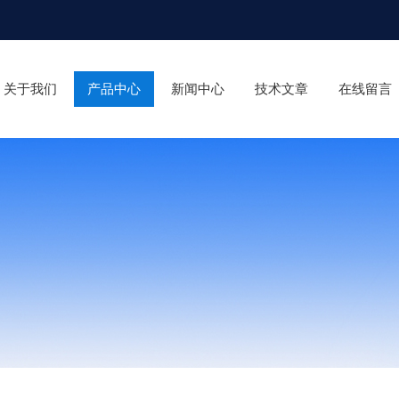
关于我们
产品中心
新闻中心
技术文章
在线留言