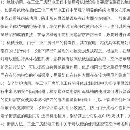
）绝缘功用。在工业厂房配电工程中使用母线槽设备首要应该重视其绝缘
件。如果母线槽在后续工业厂房配电工程中呈现了明显的绝缘功用欠安现
择中应该重视绝缘功用，防止所选母线槽设备在该方面存在缺陷。一般来
好保证全体结构的绝缘作用，即使在长时间高强度使用环境下，也可以具
质量缺陷构成的要挟，在母线槽选用前相同也需求严厉检查，必要时进行
）机械强度。由于工业厂房出产的特殊性，其在配电工程的具体构建处理
个部件的防护作用，尽量下降或许呈现的明显受损要挟程度。根据此，在
针对母线槽进行具体检测剖析，选择具有较高机械强度的类型，充沛提示
保护壳进行防护，可以提高自身机械强度作用，但是相同也需求重视于母
相同存在较为抱负的机械强度，尽量防止在任何方面存在较为明显的隐患
）安全防护功用。在工业厂房配电工程的具体规划规划中选择使用母线槽
工程中常见的安全隐患问题，根据这些隐患剖析母线槽的使用如何进行躲
槽的使用需求促使其体现出较强的电力输送保证作用，可以上躲避任何环
就应该予以充沛重视，尽量保证接地功用比较抱负，防止由于接地不抱负
地端子衔接点的电阻可以进行有用检测，剖析其是否可以在0.1欧姆以下，
）衔接方法。工业厂房配电工程中关于母线槽的使用还应该充沛考虑到具