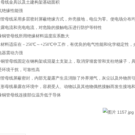
，母线金具以及土建构架基础面积
气绝缘性能强
铜管母线采用多层密封屏蔽绝缘方式，外壳接地，电位为零。使电场分布
泄露电流和充电电流，对危险的接触电压进行防护等特性
绝缘铜管母线所用绝缘材料温度应系数大
材料适应在－250℃～+250℃中工作，有优良的电气性能和化学稳定性
电器震动力强
将铜管母线固定在钢构架或混凝土支架上，取消穿墙套管和支柱绝缘子，
受环境干扰，可靠性高
铜管母线屏蔽密封，内部无凝露产生且消除了外界潮气，灰尘以及外物所
矩形母线暴露在环境中，容易受人、动物以及其他物偶然接触而发生接地
绝缘铜管母线连接部位温升低于导体