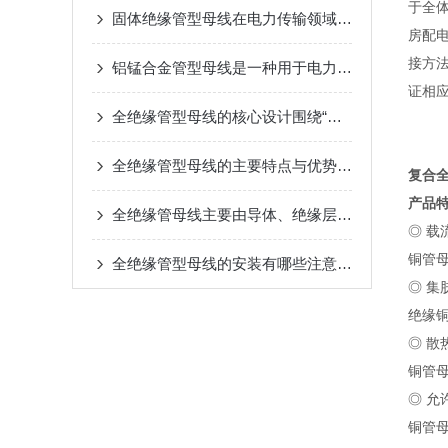
于全
固体绝缘管型母线在电力传输领域中展现出了综合优势
房配
接方
铝锰合金管型母线是一种用于电力传输和配电系统的高效导电材料
证相
全绝缘管型母线的核心设计围绕“电场控制”展开
全绝缘管型母线的主要特点与优势有哪些？
复合
产品
全绝缘管母线主要由导体、绝缘层和护套三部分组成
◎ 载
铜管
全绝缘管型母线的安装有哪些注意事项？
◎ 集
绝缘
◎ 散
铜管
◎ 允
铜管