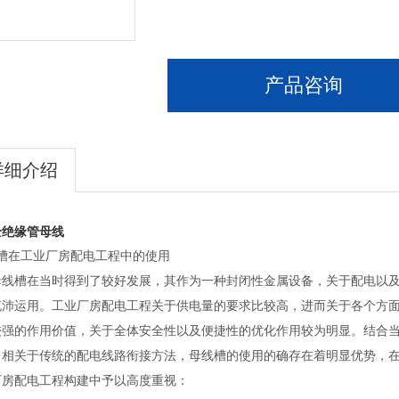
产品咨询
详细介绍
全绝缘管母线
线槽在工业厂房配电工程中的使用
槽在当时得到了较好发展，其作为一种封闭性金属设备，关于配电以及
充沛运用。工业厂房配电工程关于供电量的要求比较高，进而关于各个方
较强的作用价值，关于全体安全性以及便捷性的优化作用较为明显。结合
，相关于传统的配电线路衔接方法，母线槽的使用的确存在着明显优势，
厂房配电工程构建中予以高度重视：