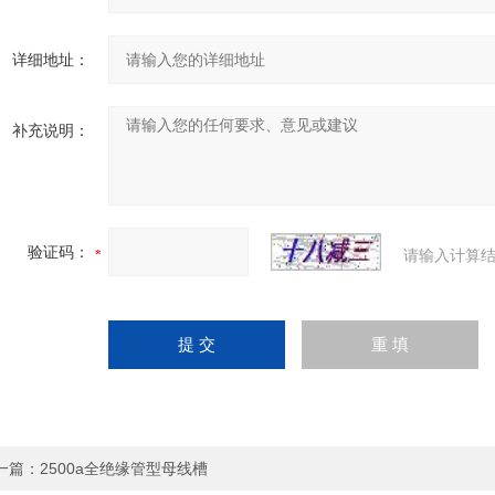
详细地址：
补充说明：
验证码：
请输入计算结
一篇：
2500a全绝缘管型母线槽