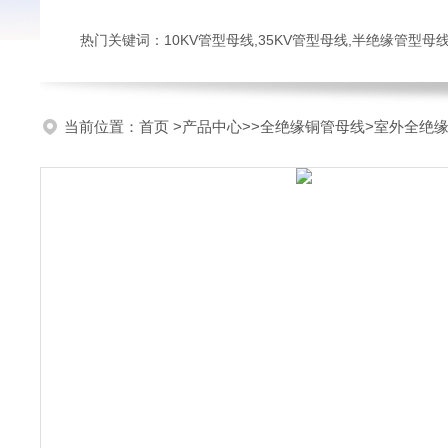
热门关键词：10KV管型母线,35KV管型母线,半绝缘管型母
当前位置：
首页
>
产品中心
>>
全绝缘铜管母线
>室外全绝