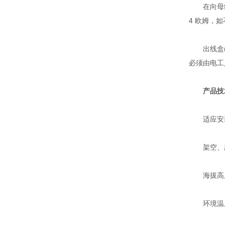
在向母线送
4 欧姆，
出线盒(插
必须由电工
产品技
适应安装
架空、爬
海拔高度∶≤
环境温度∶-