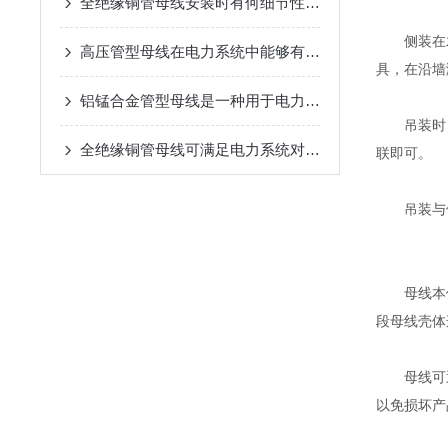
全绝缘铜管母线安装时有何细节性的工艺要求？
侧装在木
高压管型母线在电力系统中能够有效地防止电击穿和电弧闪络等现象
具，在沿墙
铝锰合金管型母线是一种用于电力传输和配电系统的高效导电材料
吊装时，在
全绝缘铜管母线可满足电力系统对大电流传输的要求
联即可。
吊装与侧装
母线本体与
段母线壳体
母线可逐
以免损坏产