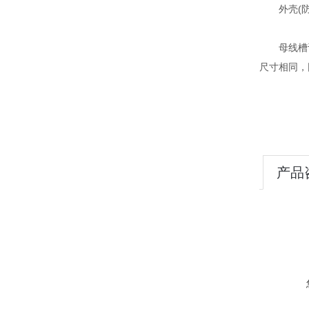
外壳(防
母线槽设计
尺寸相同，
产品