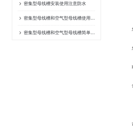
密集型母线槽安装使用注意防水
密集型母线槽和空气型母线槽使用有何区别？
密集型母线槽和空气型母线槽简单对比