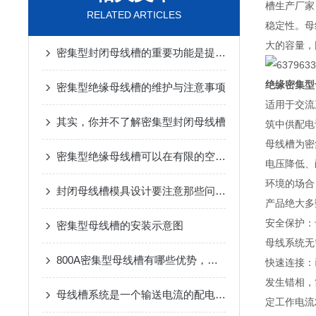
槽生产厂家
RELATED ARTICLES
稳定性。母
大的容量，
密集型封闭母线槽的重要功能是提升供电可靠性
绝缘密集型
密集型绝缘母线槽的维护与注意事项
适用于交流
其实，你并不了解密集型封闭母线槽
筑中供配电
母线槽为密
密集型绝缘母线槽可以在有限的空间内容纳更多的导线
电压降低、
环境的场合
封闭母线槽模具设计要注意那些问题?
产品绝大多
安全保护：
密集型母线槽的安装示意图
母线系统无
800A密集型母线槽有哪些优势，怎么选择呢？
快速连接：
发生错相，
母线槽系统是一个输送电流的配电装置
定工作电流