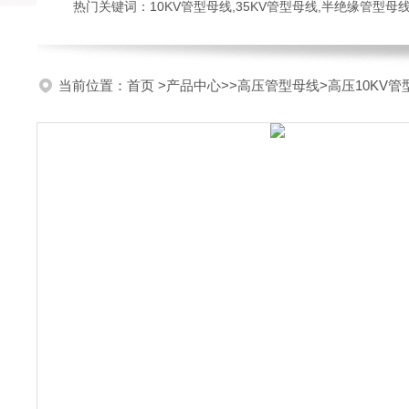
热门关键词：10KV管型母线,35KV管型母线,半绝缘管型母
当前位置：
首页
>
产品中心
>>
高压管型母线
>高压10KV