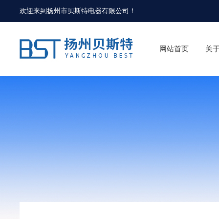
欢迎来到
扬州市贝斯特电器有限公司
！
网站首页
关