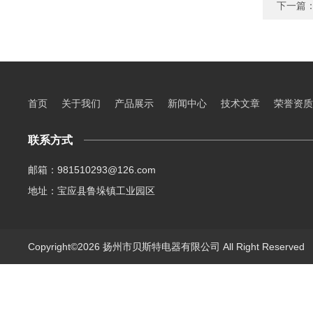
下一篇
首页
关于我们
产品展示
新闻中心
技术文章
荣誉资质
联系方式
邮箱：981510293@126.com
地址：宝应县鲁垛镇工业园区
Copyright©2026 扬州市贝斯特电器有限公司 All Right Reserve