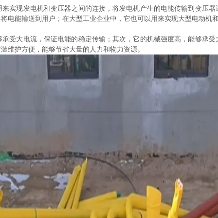
实现发电机和变压器之间的连接，将发电机产生的电能传输到变压器
路将电能输送到用户；在大型工业企业中，它也可以用来实现大型电动机
够承受大电流，保证电能的稳定传输；其次，它的机械强度高，能够承受
安装维护方便，能够节省大量的人力和物力资源。