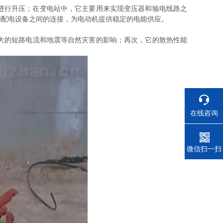
进行升压；在变电站中，它主要用来实现变压器和输电线路之
和配电设备之间的连接，为电动机提供稳定的电能供应。
大的短路电流和地震等自然灾害的影响；再次，它的散热性能
在线咨询
电话
微信扫一扫