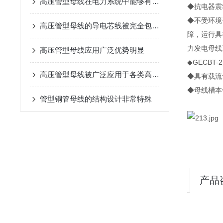
高压管型母线在电力系统中能够有效地防止电击穿和电弧闪络等现象
◆抗电器震
◆不受环境
高压管型母线的导电芯线被完全包裹在绝缘层中
障，运行具有
力发电母线
高压管型母线应用广泛优势明显
◆GECB
高压管型母线被广泛应用于各类高要求的电力传输场景中
◆具有载流
◆母线槽本
管型铜管母线的结构设计非常特殊
产品