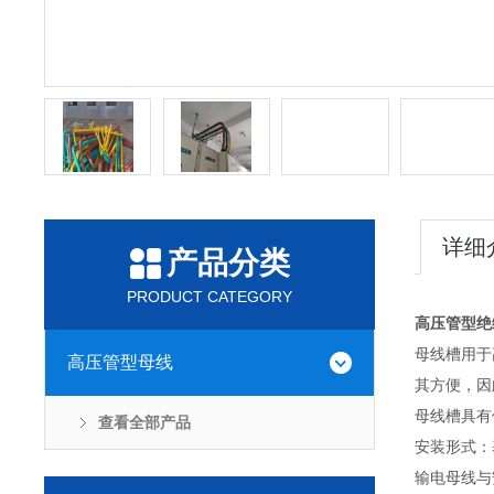
详细
产品分类
PRODUCT CATEGORY
高压管型绝
母线槽用于
高压管型母线
其方便，因
母线槽具有
查看全部产品
安装形式：
输电母线与