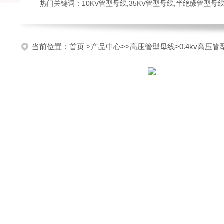
热门关键词：10KV管型母线,35KV管型母线,半绝缘管型母
当前位置：
首页
>
产品中心
>>
高压管型母线
>0.4kv高压