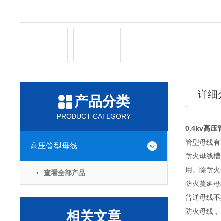
详细
产品分类
PRODUCT CATEGORY
0.4kv高
管型母线有
高压管型母线
耐火母线槽
用。除耐火
查看全部产品
防火蔓延母
普通母线不
防火母线，
相关文章