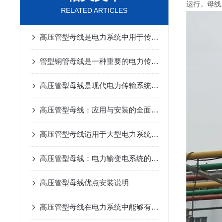
运行。母线
RELATED ARTICLES
高压管型母线是电力系统中用于传输电流的导电装置
管型铜管母线是一种重要的电力传输设备
高压管型母线是现代电力传输系统中的一种关键设备
高压管型母线：应用与安装的全面解析
高压管型母线适用于大型电力系统和高压输电场景
高压管型母线：电力输变电系统的关键之所在
高压管型母线优点安装说明
高压管型母线在电力系统中能够有效地防止电击穿和电弧闪络等现象