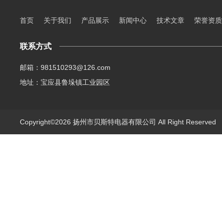
首页
关于我们
产品展示
新闻中心
技术文章
荣誉资质
联系方式
邮箱：981510293@126.com
地址：宝应县鲁垛镇工业园区
Copyright©2026 扬州市贝斯特电器有限公司 All Right Reserve