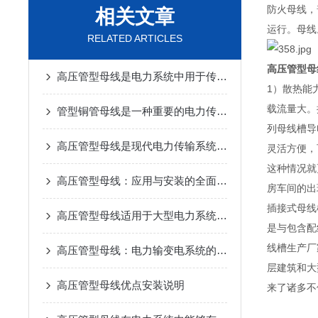
防火母线，
相关文章
运行。母线
RELATED ARTICLES
高压管型母线
高压管型母线是电力系统中用于传输电流的导电装置
1）散热能
载流量大。
管型铜管母线是一种重要的电力传输设备
列母线槽导
高压管型母线是现代电力传输系统中的一种关键设备
灵活方便，
这种情况就
高压管型母线：应用与安装的全面解析
房车间的出
插接式母线
高压管型母线适用于大型电力系统和高压输电场景
是与包含配
线槽生产厂
高压管型母线：电力输变电系统的关键之所在
层建筑和大
高压管型母线优点安装说明
来了诸多不