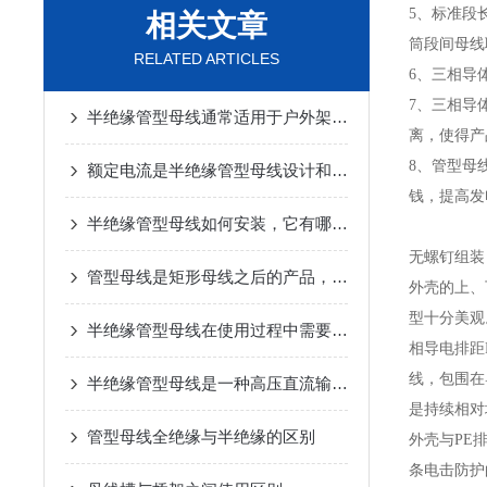
5、标准段
相关文章
筒段间母线
RELATED ARTICLES
6、三相导
7、三相导
半绝缘管型母线通常适用于户外架空进线等场合
离，使得产
8、管型母
额定电流是半绝缘管型母线设计和选型的关键因素之一
钱，提高发
半绝缘管型母线如何安装，它有哪些优势
无螺钉组装
管型母线是矩形母线之后的产品，它应用广泛优势明显
外壳的上、
型十分美观
半绝缘管型母线在使用过程中需要采取一定的保护措施
相导电排距
线，包围在
半绝缘管型母线是一种高压直流输电系统中广泛应用的电气设备
是持续相对
管型母线全绝缘与半绝缘的区别
外壳与PE
条电击防护