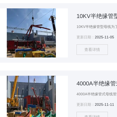
10KV半绝缘管
更新日期：
2025-11-05
查看详情
4000A半绝缘
更新日期：
2025-11-11
查看详情