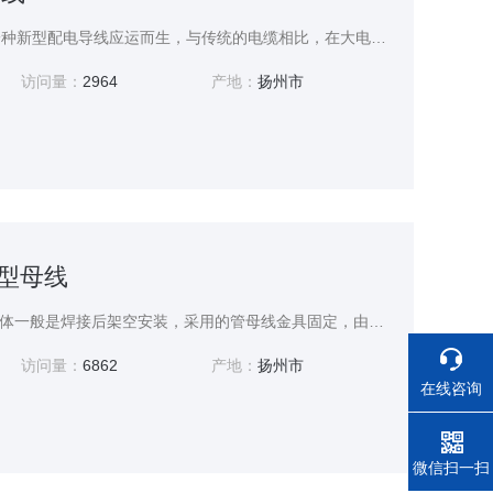
高压35kv管型母线作为一种新型配电导线应运而生，与传统的电缆相比，在大电流输送时充分体现出它的*性，同时由于采用了新技术、新工艺，大大降低了母线槽两端部连接处及分线口插接处的接触电阻和温升，并在母线槽中使用了高质量的绝缘材料，从而提高了母线槽的安全可靠性，使整个系统更加*。
访问量：
2964
产地：
扬州市
管型母线
半绝缘管型母线的管型导体一般是焊接后架空安装，采用的管母线金具固定，由于在焊接后接头处的强度有所降低(约为母材的65%)，为避免架空后接头处在使用中发生弯曲，接头处内部应用衬管进行加固,两架空支柱(或悬挂点)之间焊接头不应多于两个。
访问量：
6862
产地：
扬州市
在线咨询
电话
微信扫一扫