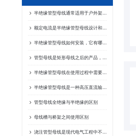
半绝缘管型母线通常适用于户外架空进线等场合
额定电流是半绝缘管型母线设计和选型的关键因素之一
半绝缘管型母线如何安装，它有哪些优势
管型母线是矩形母线之后的产品，它应用广泛优势明显
半绝缘管型母线在使用过程中需要采取一定的保护措施
半绝缘管型母线是一种高压直流输电系统中广泛应用的电气设备
管型母线全绝缘与半绝缘的区别
母线槽与桥架之间使用区别
浇注管型母线是现代电气工程中不可少的一部分