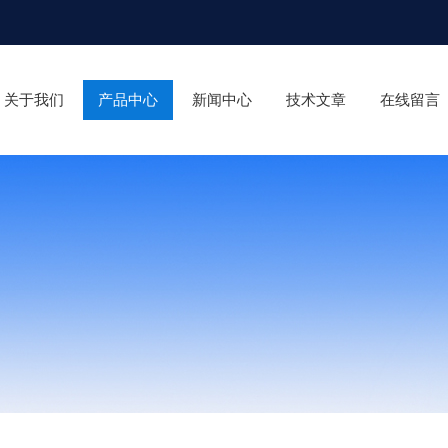
关于我们
产品中心
新闻中心
技术文章
在线留言