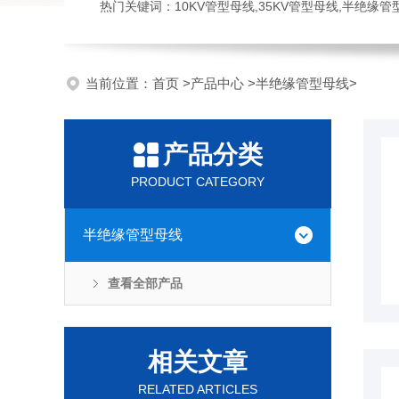
热门关键词：10KV管型母线,35KV管型母线,半绝缘
当前位置：
首页
>
产品中心
>
半绝缘管型母线
>
产品分类
PRODUCT CATEGORY
半绝缘管型母线
查看全部产品
相关文章
RELATED ARTICLES