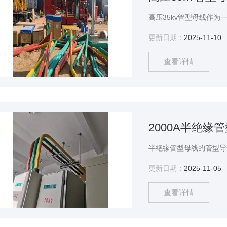
更新日期：
2025-11-10
查看详情
2000A半绝缘
更新日期：
2025-11-05
查看详情