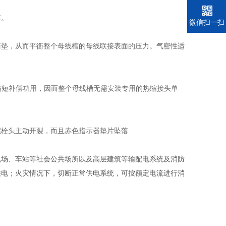
落。
电话
微信扫一扫
衡垫，从而平衡整个母线槽的母线联接表面的压力。气密性适
缩短补偿功用，因而整个母线槽无需安装专用的热缩接头单
螺栓头主动开裂，而且赤色指示器垫片坠落
机场、车站等社会公共场所以及高层建筑等输配电系统及消防
供电；火灾情况下，切断正常供电系统，可按额定电流进行消