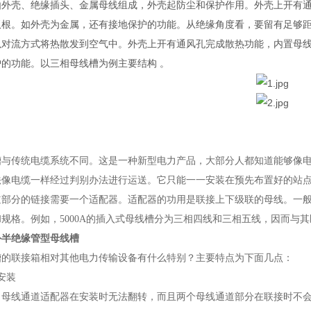
由外壳、绝缘插头、金属母线组成，外壳起防尘和保护作用。外壳上开有
双根。如外壳为金属，还有接地保护的功能。从绝缘角度看，要留有足够
以对流方式将热散发到空气中。外壳上开有通风孔完成散热功能，内置母
护的功能。以三相母线槽为例主要结构 。
槽与传统电缆系统不同。这是一种新型电力产品，大部分人都知道能够像
法像电缆一样经过判别办法进行运送。它只能一一安装在预先布置好的站
道部分的链接需要一个适配器。适配器的功用是联接上下级联的母线。一
和规格。例如，5000A的插入式母线槽分为三相四线和三相五线，因而与
外半绝缘管型母线槽
槽的联接箱相对其他电力传输设备有什么特别？主要特点为下面几点：
安装
，母线通道适配器在安装时无法翻转，而且两个母线通道部分在联接时不