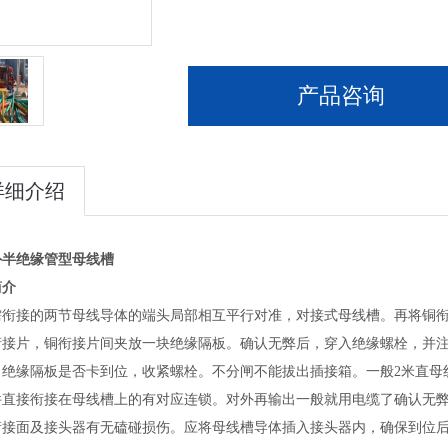
产品咨询
详细介绍
外半绝缘管型母线槽
简介
需衔接的两节母线导体的端头局部相互平行对准，对接式母线槽。再将铜
衔接片，铜衔接片间夹放一块绝缘隔板。确认无弊后，穿入绝缘螺栓，并
、绝缘隔板是否卡到位，收紧螺栓。不分闸不能拔出插接箱。一般2米直母
件直接衔接在母线槽上的有对应连锁。对外再输出一般就用电缆了确认无
衔接面及接头器有无磕碰损伤。应将母线槽导体插入接头器内，确保到位