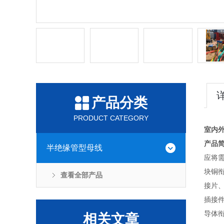
产品分类
PRODUCT CATEGORY
室内
产品
半绝缘管型母线
应将
块铜
查看全部产品
接片
插接
导体
相关文章