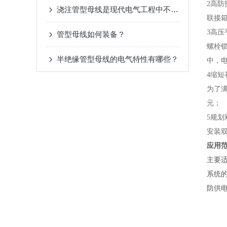
2高防
浇注管型母线是现代电气工程中不可少的一部分
联接
3高压
​管型母线如何装备？
螺栓
半绝缘管型母线的电气特性有哪些？
中，
4缩短
为了
元；
5规划
安装
应用
主要
系统
防供