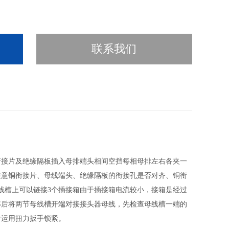
联系我们
衔接片及绝缘隔板插入母排端头相间空挡每相母排左右各夹一
注意铜衔接片、母线端头、绝缘隔板的衔接孔是否对齐、铜衔
线槽上可以链接3个插接箱由于插接箱电流较小，接箱是经过
弊后将两节母线槽开端对接接头器母线，先检查母线槽一端的
后运用扭力扳手锁紧。