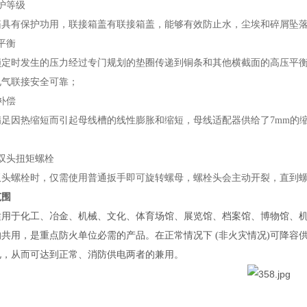
护等级
箱具有保护功用，联接箱盖有联接箱盖，能够有效防止水，尘埃和碎屑坠
平衡
锁定时发生的压力经过专门规划的垫圈传递到铜条和其他横截面的高压平
电气联接安全可靠；
补偿
满足因热缩短而引起母线槽的线性膨胀和缩短，母线适配器供给了7mm的
双头扭矩螺栓
双头螺栓时，仅需使用普通扳手即可旋转螺母，螺栓头会主动开裂，直到
范围
适用于化工、冶金、机械、文化、体育场馆、展览馆、档案馆、博物馆、
的共用，是重点防火单位必需的产品。在正常情况下 (非火灾情况)可降容
电，从而可达到正常、消防供电两者的兼用。