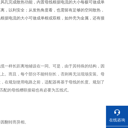
通风孔完成散热功能，内置母线根据电流的大小每极可做成单
距离，以利安全；从发热角度看，也需留有足够的空间散热，
线根据电流的大小可做成单根或双根，如外壳为金属，还有接
电缆一样长距离地铺设在一同。可是，由于其特殊的结构，因
点上。而且，每个部分不能特别长，否则将无法现场安装。母
般，在规划使用电路之前，适配器将基于母线的长度。规划了
其匹配的母线槽联接箱也有必要为五线式。
在线咨询
会因翻转而异相。