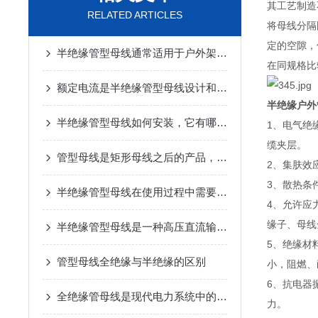
其工艺制造
RELATED ARTICLES
将母线分隔
定的空隙，
半绝缘管型母线通常适用于户外架空进线等场合
在同规格比
额定电流是半绝缘管型母线设计和选型的关键因素之一
半绝缘户外
半绝缘管型母线如何安装，它有哪些优势
1、电气绝
缆夹层。
管型母线是矩形母线之后的产品，它应用广泛优势明显
2、集肤效
3、散热条
半绝缘管型母线在使用过程中需要采取一定的保护措施
4、允许应
缘子、母线
半绝缘管型母线是一种高压直流输电系统中广泛应用的电气设备
5、绝缘材
管型母线全绝缘与半绝缘的区别
小，阻燃、
6、抗电器
全绝缘管母线是现代电力系统中的重要组成部分
力。