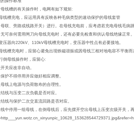
槽的操作标准
行母线槽的有关操作时，电网有如下规矩:
向母线槽充电，应运用具有反映各种毛病类型的速动保护的母线套管
（母联、旁路或线路开关）进行。在母线充电前，应考虑若充电母线毛病
。无可奈何需用闸刀向母线充电时，还有必要先检查和供认母线绝缘正常
变压器向220kV、110kV母线槽充电时，变压器中性点有必要接地。
向母线槽充电时，应留心避免出现铁磁谐振或因母线三相对地电容不平衡而
行倒母线操作时，应留心:
联开关应改非自动。
差保护不得停用并应做好相应调整。
组母线上电源与负荷散布的合理性。
次结线与压变二次负载是否对应。
次结线与保护二次交直流回路是否对应。
母线中停用一组母线，在倒母线后，应先摆开空出母线上压变次级开关，