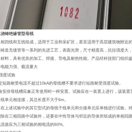
0A浇铸绝缘管型母线
相四线和五线组成，适用于工业和采矿区，甚至适用于高层建筑物附近的设
顶铸造无缝管等一系列的先进工艺，表面光滑，尺寸精度高，抗拉强度大，
材料，具有优良的加工、焊接、导电及耐热性能。产品经科技部门组织鉴定
导电能力强、载流量大
强度试验
额定短路耐受电流不超过10kA的母线槽不要求进行短路耐受强度试验。
2试验安排母线槽应象正常使用时一样安置。试验应在一装置上进行，该装
干线单元相连接，其总长度不大于6m。
括在上述试验中的其它型式的母线干线单元和分接单元应单独进行试验。
槽除在三相回路中试验外，还要在中性导体与邻近的导体所组成的单相回
流值应为三相试验的相电流的60%。