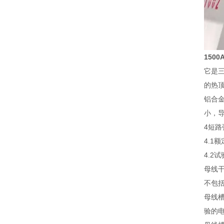
150
它是三
的热
铝合金
小，
4短路
4.1
4.
母线
不包
母线
验的电