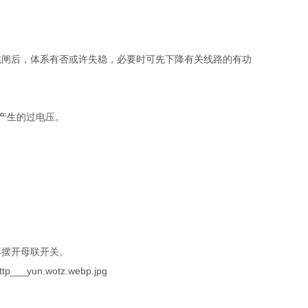
跳闸后，体系有否或许失稳，必要时可先下降有关线路的有功
。
产生的过电压。
再摆开母联开关。