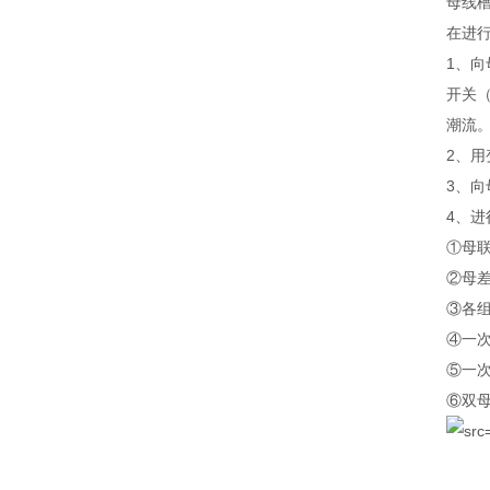
母线
在进
1、
开关
潮流
2、用
3、
4、进
①母
②母
③各
④一
⑤一
⑥双