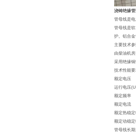
浇铸绝缘管
管母线是电
管母线是软
护。铝合金
主要技术参
由柴油机房
采用绝缘铜管
技术性能要
额定电
运行电压(
额定频
额定电
额定热稳定
额定动稳定
管母线长期