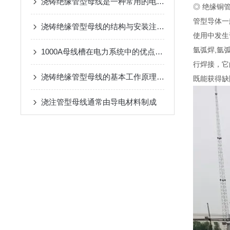
浇铸绝缘管型母线是一种常用的电力传输和配电系统中的重要组件
◎ 绝缘铜
管型导体一
浇铸绝缘管型母线的结构与安装注意事项说明
使用中发生
氩弧焊,氩
1000A母线槽在电力系统中的优点是什么
行焊接，它
浇铸绝缘管型母线的基本工作原理解析
既能获得缺
浇注管型母线通常由导电材料制成