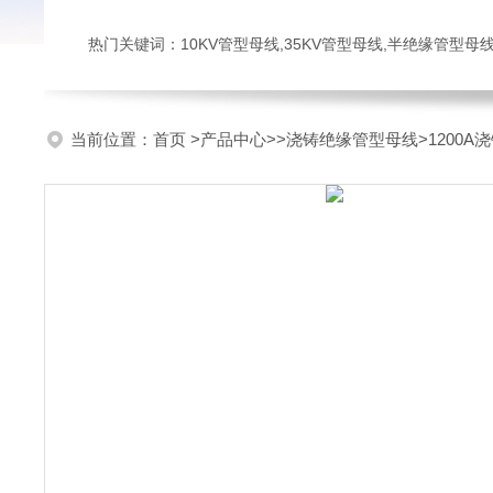
热门关键词：10KV管型母线,35KV管型母线,半绝缘管型母
当前位置：
首页
>
产品中心
>>
浇铸绝缘管型母线
>1200