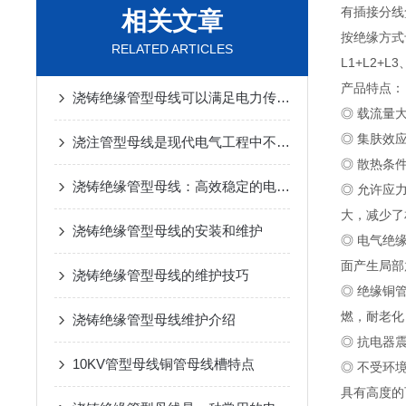
有插接分线
相关文章
按绝缘方式
RELATED ARTICLES
L1+L2+
产品特点：
浇铸绝缘管型母线可以满足电力传输的要求
◎ 载流量
◎ 集肤效
浇注管型母线是现代电气工程中不可少的一部分
◎ 散热条
浇铸绝缘管型母线：高效稳定的电力传输解决方案
◎ 允许应
大，减少了
浇铸绝缘管型母线的安装和维护
◎ 电气绝
面产生局部
浇铸绝缘管型母线的维护技巧
◎ 绝缘铜
燃，耐老化
浇铸绝缘管型母线维护介绍
◎ 抗电器
10KV管型母线铜管母线槽特点
◎ 不受环
具有高度的