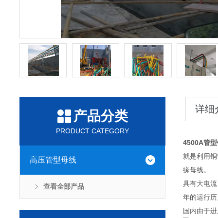
详细
产品分类
PRODUCT CATEGORY
4500A管
就是利用铜
高压管型母线
缘母线。
具有大电流
查看全部产品
年的运行历
国内由于进