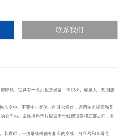
联系我们
考虑降额。它具有一系列配套设备，体积小、容量大、规划施
或拖入空中。不要中止壳体上的其它操作，运用多点提高和叉
染的仓库内。柔性填料垫片应置于母线槽顶部和底部之间，并
表。装置时，一切母线槽都有相应的支线、分区号和查看号。