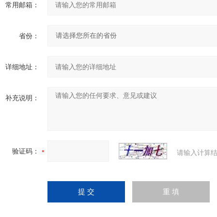
常用邮箱：
省份：
详细地址：
补充说明：
验证码：
请输入计算结