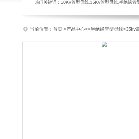
热门关键词：10KV管型母线,35KV管型母线,半绝缘
当前位置：
首页
>
产品中心
>>
半绝缘管型母线
>35k