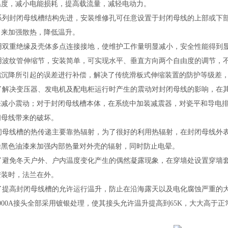
温度，减小电能损耗，提高载流量，减轻电动力。
 该系列封闭母线槽结构先进，安装维修孔可任意设置于封闭母线的上部或
，来加强散热，降低温升。
 采用双重绝缘及壳体多点连接接地，使维护工作量明显减小，安全性能得到
 采用波纹管伸缩节，安装简单，可实现水平、垂直方向两个自由度的调节
础沉降所引起的误差进行补偿，解决了传统滑板式伸缩装置的防护等级差
 为了解决变压器、发电机及配电柜运行时产生的震动对封闭母线的影响，
来减小震动；对于封闭母线槽本体，在系统中加装减震器，对瓷平和导电
闭母线带来的破坏。
 封闭母线槽的热传递主要靠热辐射，为了很好的利用热辐射，在封闭母线
涂黑色油漆来加强内部热量对外壳的辐射，同时防止电晕。
 为了避免冬天户外、户内温度变化产生的偶然凝露现象，在穿墙处设置穿墙
安装时，法兰在外。
 为了提高封闭母线槽的允许运行温升，防止在沿海露天以及电化腐蚀严重
000A接头全部采用镀银处理，使其接头允许温升提高到65K，大大高于