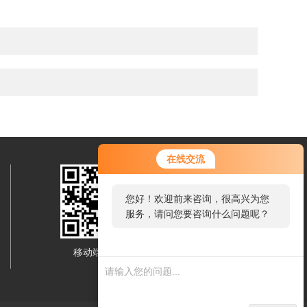
在线交流
您好！欢迎前来咨询，很高兴为您
服务，请问您要咨询什么问题呢？
您好，看您停留很久了，是否找到
移动端浏览
微信扫一扫
了需求产品，您可以直接在线与我
联系！