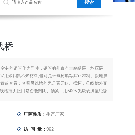
线桥
采用空芯的铜管作为导体，铜管的外表有主绝缘层，均压层，
采用聚四氟乙烯材料,也可是环氧树脂等其它材料。接地屏
装置前查看：查看母线槽外壳是否无缺、损坏，母线槽外壳
线槽插头接口是否能封闭、锁紧，用500V兆欧表测量绝缘
厂商性质：
生产厂家
访 问 量：
982