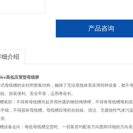
产品咨询
详细介绍
5kv高低压管型母线桥
管式母线槽的全封闭密集结构，确保了无论母线体系采用何种设备，都不
期短、拆装便利、安全牢靠，运用寿命长。
母线槽装卸：不得将母线槽吊起并用外露的钢丝绳绑缚，不得将母线槽堆积
高平稳，不得损坏母线槽。母线槽应堆积在枯燥、清洁、无腐蚀性气体污
保管。
母线槽设备走向：每批母线槽交货时。一切客房均配有方向图和详细的方向