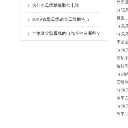
外壳
为什么母线槽能取代电缆
2)
页窗
10KV管型母线铜管母线槽特点
3)
半绝缘管型母线的电气特性有哪些？
4)
于基
5)
胶垫
给封
6)
面喷
7)
水平
8)
等于3