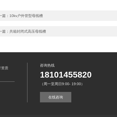
一篇：
10kv户外管型母线槽
一篇：
共箱封闭式高压母线槽
咨询热线
誉资质
18101455820
（周一至周日9:00- 19:00）
在线咨询