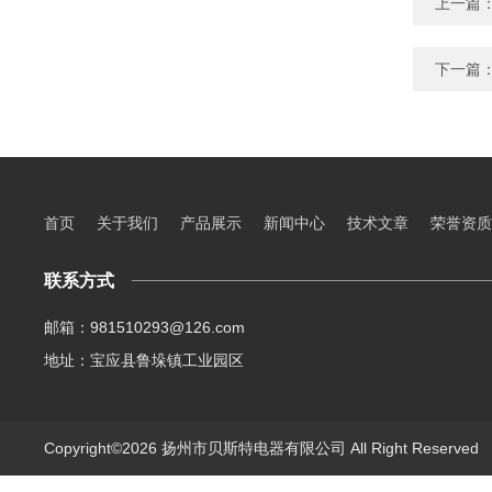
上一篇
下一篇
首页
关于我们
产品展示
新闻中心
技术文章
荣誉资质
联系方式
邮箱：981510293@126.com
地址：宝应县鲁垛镇工业园区
Copyright©2026 扬州市贝斯特电器有限公司 All Right Reserve