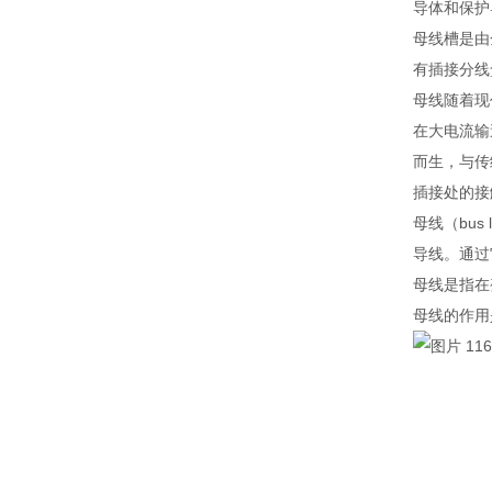
导体和保护
母线槽是由
有插接分线
母线随着现
在大电流输
而生，与传
插接处的接
母线（bu
导线。通过
母线是指在
母线的作用