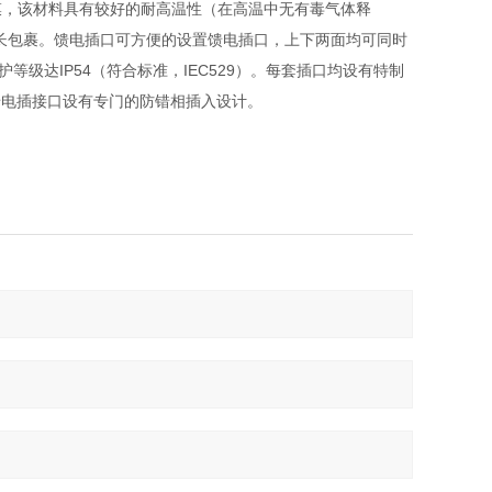
膜，该材料具有较好的耐高温性（在高温中无有毒气体释
全长包裹。馈电插口可方便的设置馈电插口，上下两面均可同时
等级达IP54（符合标准，IEC529）。每套插口均设有特制
馈电插接口设有专门的防错相插入设计。