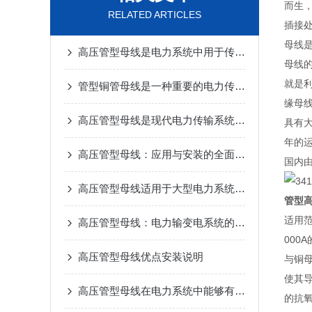
而生
RELATED ARTICLES
插接
母线
高压管型母线是电力系统中用于传输电流的导电装置
母线
就是
管型铜管母线是一种重要的电力传输设备
缘母
高压管型母线是现代电力传输系统中的一种关键设备
具有
年的运
高压管型母线：应用与安装的全面解析
国内
高压管型母线适用于大型电力系统和高压输电场景
管型
适用范
高压管型母线：电力输变电系统的关键之所在
00
高压管型母线优点安装说明
与铜
使其
高压管型母线在电力系统中能够有效地防止电击穿和电弧闪络等现象
的抗