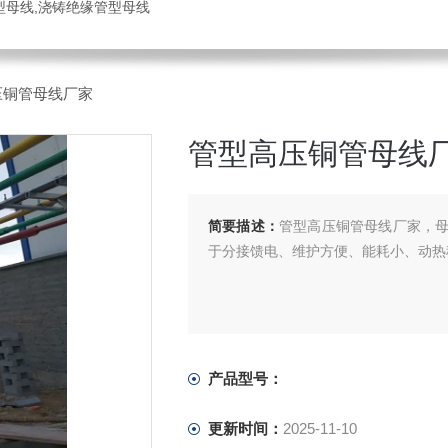
管型母线,浇铸绝缘管型母线
压铜管母线厂家
管型高压铜管母线
简要描述：
管型高压铜管母线厂家，
于分接馈电、维护方便、能耗小、动热
产品型号：
更新时间：
2025-11-10