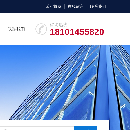
返回首页
在线留言
联系我们
咨询热线
联系我们
18101455820