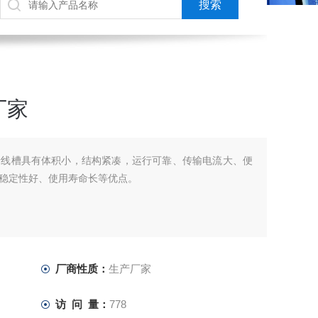
厂家
母线槽具有体积小，结构紧凑，运行可靠、传输电流大、便
稳定性好、使用寿命长等优点。
厂商性质：
生产厂家
访 问 量：
778