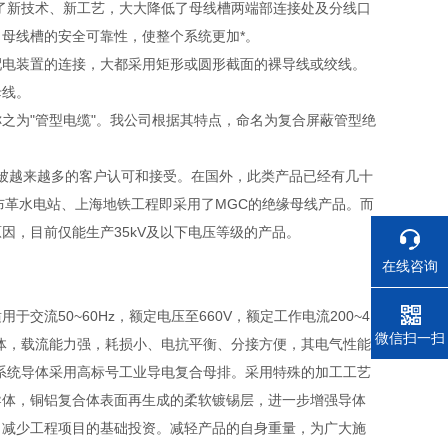
了新技术、新工艺，大大降低了母线槽两端部连接处及分线口
母线槽的安全可靠性，使整个系统更加*。
配电装置的连接，大都采用矩形或圆形截面的裸导线或绞线。
母线。
之为"管型电缆"。我公司根据其特点，命名为复合屏蔽管型绝
以被越来越多的客户认可和接受。在国外，此类产品已经有几十
鲁布革水电站、上海地铁工程即采用了MGC的绝缘母线产品。而
因，目前仅能生产35kV及以下电压等级的产品。
在线咨询
流50~60Hz，额定电压至660V，额定工作电流200~4
电话
微信扫一扫
电体，载流能力强，耗损小、电抗平衡、分接方便，其电气性能
系统导体采用高标号工业导电复合母排。采用特殊的加工工艺
导体，铜铝复合体表面再生成的柔软镀锡层，进一步增强导体
，减少工程项目的基础投资。减轻产品的自身重量，为广大施