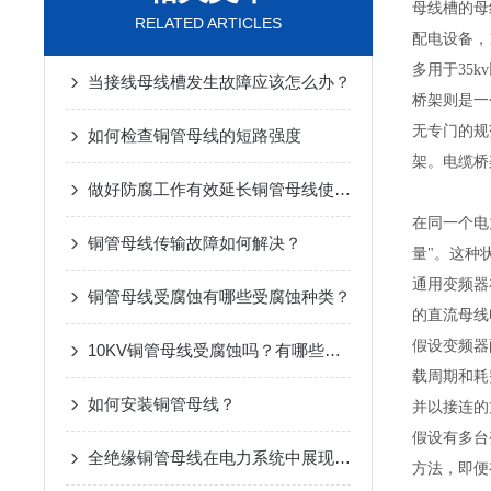
母线槽的母
RELATED ARTICLES
配电设备，
多用于35
当接线母线槽发生故障应该怎么办？
桥架则是一
无专门的规
如何检查铜管母线的短路强度
架。电缆桥
做好防腐工作有效延长铜管母线使用寿命
在同一个电
铜管母线传输故障如何解决？
量"。这种
通用变频器
铜管母线受腐蚀有哪些受腐蚀种类？
的直流母线
假设变频器
10KV铜管母线受腐蚀吗？有哪些受腐蚀种类？
载周期和耗
如何安装铜管母线？
并以接连的
假设有多台
全绝缘铜管母线在电力系统中展现出了巨大优势
方法，即便