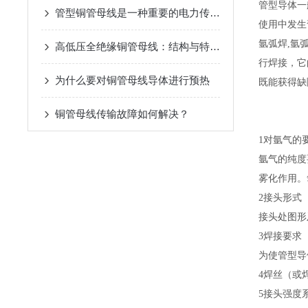
管型导体一
管型铜管母线是一种重要的电力传输设备
使用中发生
氩弧焊,氩
高低压全绝缘铜管母线：结构与特点深度解析
行焊接，它
为什么要对铜管母线导体进行预热
既能获得缺
铜管母线传输故障如何解决？
1对氩气的
氩气的纯度要
雾化作用。
2接头形式
接头处图形
3焊接要求
为使管型导
4焊丝（或
5接头强度