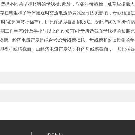
择不同类型和材料的母线槽, 此外，对各种母线槽，通常应按最
存在电阻和多导体接近时交流电流趋表效应等因素影响，母线槽通
居时(如超声波搪锡等)，则允许温度提高到85℃。受此持续发热允
期工作电流(计及半小时以上的过负菏)小于所选截面母线槽的长期
母线槽。经济电流密度是综合考虑母线槽损耗、母线槽和附属设备的
即得母线槽截面。由经济电流密度法选择的母线槽截面，一般比按