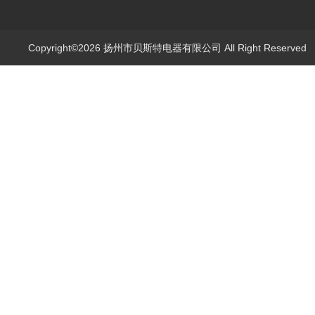
Copyright©2026 扬州市贝斯特电器有限公司 All Right Reserve