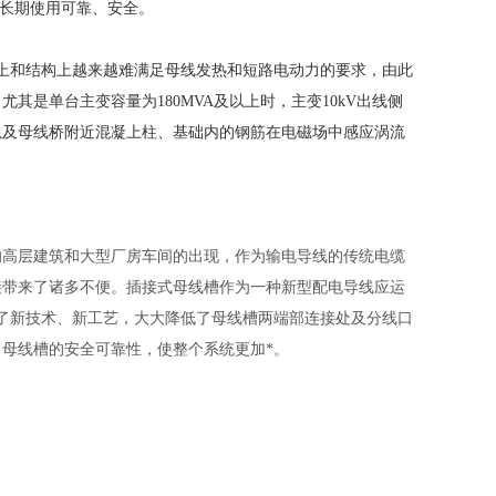
升低，长期使用可靠、安全。
上和结构上越来越难满足母线发热和短路电动力的要求，由此
是单台主变容量为180MVA及以上时，主变10kV出线侧
以及母线桥附近混凝上柱、基础内的钢筋在电磁场中感应涡流
的高层建筑和大型厂房车间的出现，作为输电导线的传统电缆
接带来了诸多不便。插接式母线槽作为一种新型配电导线应运
了新技术、新工艺，大大降低了母线槽两端部连接处及分线口
母线槽的安全可靠性，使整个系统更加*。