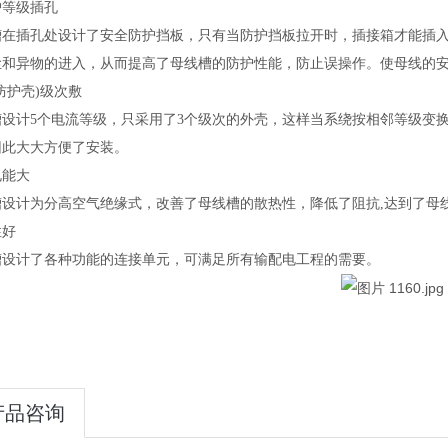
护等级插孔
槽在插孔处设计了安全防护挡板，只有当防护挡板拉开时，插接箱才能插
尘和异物的进入，从而提高了母线槽的防护性能，防止误操作。使母线的
防护壳)级次敷
设计5个电流等级，只采用了3个级次的外壳，这样当系绕按相邻等级变换容
因此大大方便了安装。
电能大
槽设计为分高空气绝缘式，改善了母线槽的散热性，降低了阻抗,达到了母
性好
槽设计了各种功能的连接单元，可满足所有输配电工程的需要。
产品咨询