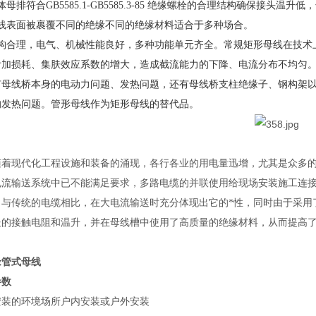
体母排符合GB5585.1-GB5585.3-85 绝缘螺栓的合理结构确保接头温
母线表面被裹覆不同的绝缘不同的绝缘材料适合于多种场合。
结构合理，电气、机械性能良好，多种功能单元齐全。
常规矩形母线在技术
加损耗、集肤效应系数的增大，造成截流能力的下降、电流分布不均匀。尤其
有母线桥本身的电动力问题、发热问题，还有母线桥支柱绝缘子、钢构架
的发热问题。管形母线作为矩形母线的替代品。
随着现代化工程设施和装备的涌现，各行各业的用电量迅增，尤其是众多
电流输送系统中已不能满足要求，多路电缆的并联使用给现场安装施工连
，与传统的电缆相比，在大电流输送时充分体现出它的*性，同时由于采用
处的接触电阻和温升，并在母线槽中使用了高质量的绝缘材料，从而提高了
缘管式母线
参数
安装的环境场所户内安装或户外安装