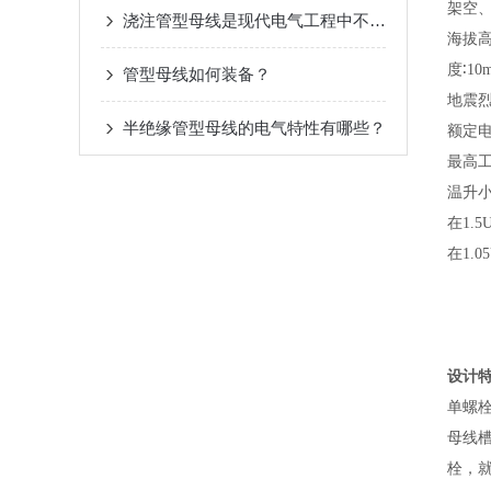
架空
浇注管型母线是现代电气工程中不可少的一部分
海拔
度
∶10
​管型母线如何装备？
地震
半绝缘管型母线的电气特性有哪些？
额定
最高
温升
在
1.5
在
1.0
设计
单螺
母线
栓，