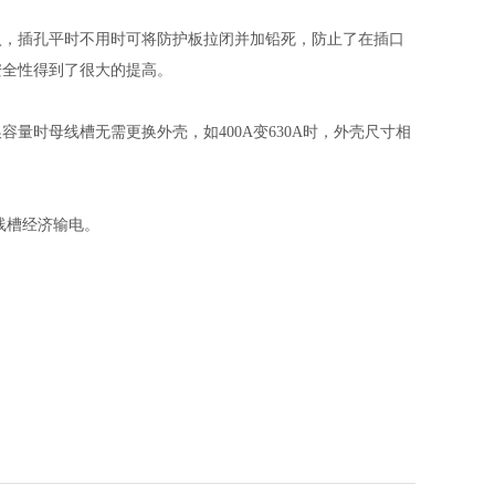
入，插孔平时不用时可将防护板拉闭并加铅死，防止了在插口
安全性得到了很大的提高。
量时母线槽无需更换外壳，如400A变630A时，外壳尺寸相
线槽经济输电。