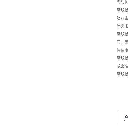
高防
母线
处灰
外壳(
母线槽
同，
传输
母线
成套
母线