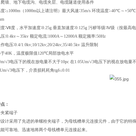
、爬墙、地下电缆沟、电缆夹层、电缆隧道使用条件
高度
∶≤1000m
（
1000m
以上请注明）最大风速
∶35m/s
环境温度
∶-40℃
～
+50℃
mm
烈度
∶Ⅶ
度，水平加速度
∶0.25g.
垂直加速度
∶0.125g
污秽等级
∶Ⅳ
级（按最高电
电压
∶0.4kv
～
35kv
额定电流
∶1000A
～
12000A
额定频率
∶50Hz
工作电压
∶0.4/1.0kv;10/12kv;20/24kv;35/40.5kv
温升限制
小于
40K
，温度极限值
120℃
局部放电水平
Um/√3
电压下的视在放电量不大于
10pc
在
1.05Um/√3
电压下的视在放电量
5Um/√3
电压下，介质损耗耗角
tgδ≤0.01
特点：
栓夹紧端子
槽设计采用了先进的单螺栓夹端子，为母线槽单元连接元件，由于它的特
就能可靠地、迅速地将两个母线槽单元连接起来。