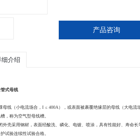
产品咨询
详细介绍
缘管式母线
：
祼母线（小电流场合，I ≤ 400A），或表面被裹覆绝缘层的母线（大电流
线槽，称为空气型母线槽。
闭外壳采用钢材，表面经酸洗、磷化、电镀、喷涂，具有性能好、寿命长等
保护试验连续性试验合格。