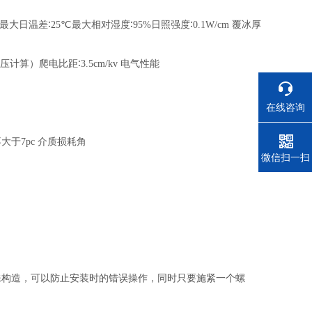
最大日温差
∶25℃
最大相对湿度
∶95%
日照强度
∶0.1W/cm
覆冰厚
压计算）爬电比距
∶3.5cm/kv
电气性能
在线咨询
不大于
7pc
介质损耗角
电话
微信扫一扫
殊构造，可以防止安装时的错误操作，同时只要施紧一个螺