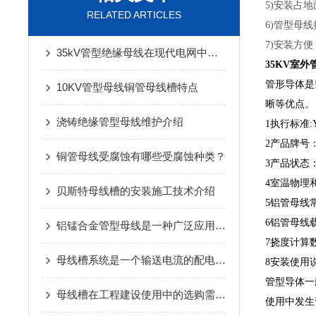
5)安装占
RELATED ARTICLES
6)管型母
7)安装方
35kV管型绝缘母线在现代电网中扮演着至关重要的角色
35KV室
管形导体是
10KV管型母线铜管母线槽特点
晰等优点。
浇铸绝缘管型母线维护介绍
1执行标准:Y
2产品牌号：3A
铜管母线受腐蚀有哪些受腐蚀种类？
3产品状态：H1
4室温物理
贝斯特母线槽的安装施工技术介绍
5铝管母线
6铝管母线
铝锰合金管型母线是一种广泛应用于电力系统中母线槽的制造材料
7挠度计算数
母线槽系统是一个输送电流的配电装置
8安装使用
管型导体一
母线槽在工程建设使用中的选购需要注意哪些方面？
使用中发生