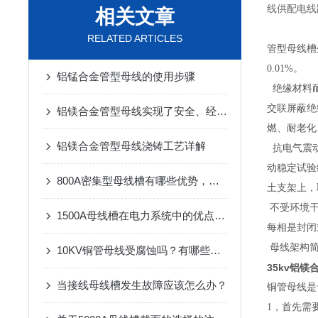
线供配电线
相关文章
RELATED ARTICLES
管型母线槽
0.01%。
铝锰合金管型母线的使用步骤
绝缘材料
交联屏蔽绝
铝镁合金管型母线实现了安全、经济的电能传输
燃、耐老化
铝镁合金管型母线浇铸工艺详解
抗电气震
动稳定试验
800A密集型母线槽有哪些优势，怎么选择呢？
土支架上，
不受环境干
1500A母线槽在电力系统中的优点是什么
每相是封闭
母线架构简
10KV铜管母线受腐蚀吗？有哪些受腐蚀种类？
35kv铝镁
当接线母线槽发生故障应该怎么办？
铜管母线是
1，首先需