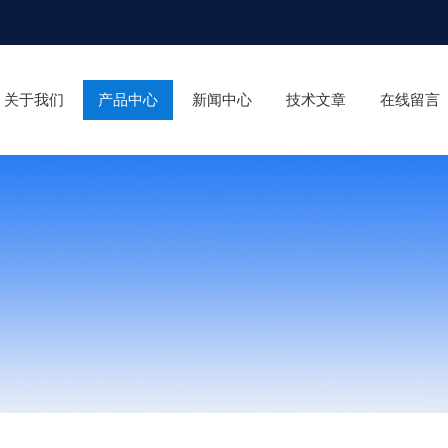
关于我们
产品中心
新闻中心
技术文章
在线留言