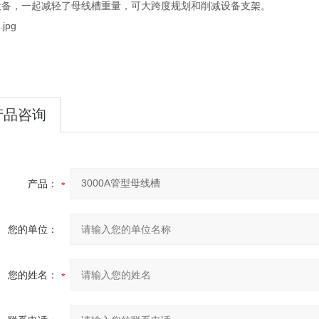
设备，一起减轻了母线槽重量，可大跨度规划和削减设备支架。
产品咨询
产品：
您的单位：
您的姓名：