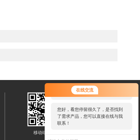
您好！欢迎前来咨询，很高兴为您
在线交流
服务，请问您要咨询什么问题呢？
您好，看您停留很久了，是否找到
了需求产品，您可以直接在线与我
联系！
移动端浏览
微信扫一扫