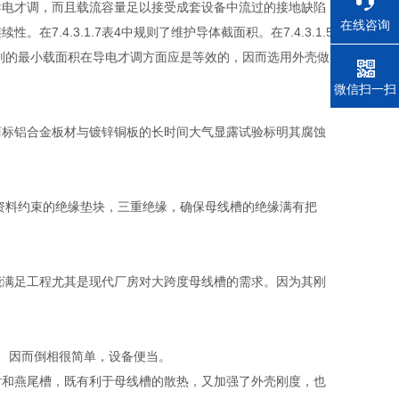
卓的导电才调，而且载流容量足以接受成套设备中流过的接地缺陷
在线咨询
.4.3.1.7表4中规则了维护导体截面积。在7.4.3.1.5
7中规则的最小载面积在导电才调方面应是等效的，因而选用外壳做
电话
微信扫一扫
商标铝合金板材与镀锌铜板的长时间大气显露试验标明其腐蚀
资料约束的绝缘垫块，三重绝缘，确保母线槽的绝缘满有把
能满足工程尤其是现代厂房对大跨度母线槽的需求。因为其刚
N， 因而倒相很简单，设备便当。
片和燕尾槽，既有利于母线槽的散热，又加强了外壳刚度，也