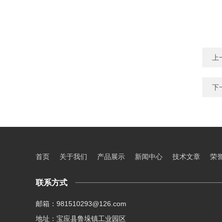
上
下
首页
关于我们
产品展示
新闻中心
技术文章
荣
联系方式
邮箱：981510293@126.com
地址：宝应县鲁垛镇工业园区