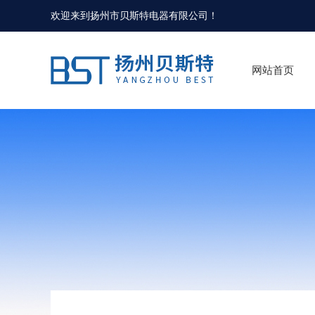
欢迎来到
扬州市贝斯特电器有限公司
！
网站首页