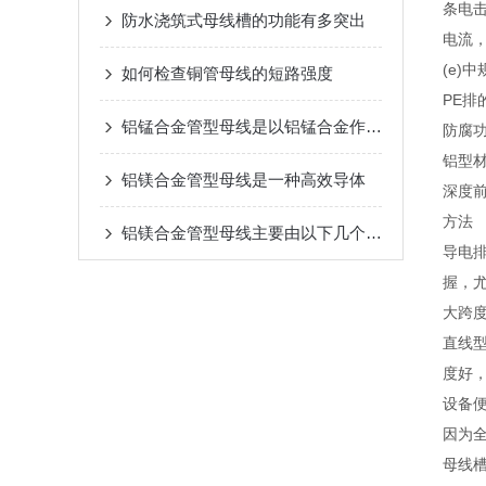
条电击
防水浇筑式母线槽的功能有多突出
电流，
(e)
如何检查铜管母线的短路强度
PE排
铝锰合金管型母线是以铝锰合金作为导体材料的
防腐
铝型
铝镁合金管型母线是一种高效导体
深度
方法
铝镁合金管型母线主要由以下几个部分组成
导电
握，
大跨
直线
度好
设备
因为全
母线