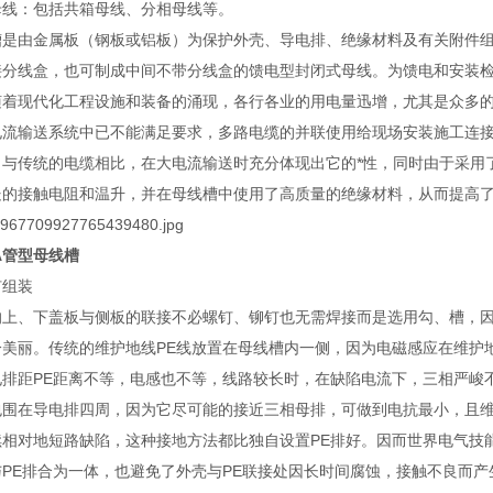
母线：包括共箱母线、分相母线等。
槽是由金属板（钢板或铝板）为保护外壳、导电排、绝缘材料及有关附件
接分线盒，也可制成中间不带分线盒的馈电型封闭式母线。为馈电和安装
随着现代化工程设施和装备的涌现，各行各业的用电量迅增，尤其是众多
电流输送系统中已不能满足要求，多路电缆的并联使用给现场安装施工连
，与传统的电缆相比，在大电流输送时充分体现出它的*性，同时由于采用
处的接触电阻和温升，并在母线槽中使用了高质量的绝缘材料，从而提高了
0A管型母线槽
钉组装
的上、下盖板与侧板的联接不必螺钉、铆钉也无需焊接而是选用勾、槽，
分美丽。传统的维护地线PE线放置在母线槽内一侧，因为电磁感应在维护
电排距PE距离不等，电感也不等，线路较长时，在缺陷电流下，三相严峻
包围在导电排四周，因为它尽可能的接近三相母排，可做到电抗最小，且
续相对地短路缺陷，这种接地方法都比独自设置PE排好。因而世界电气技能
PE排合为一体，也避免了外壳与PE联接处因长时间腐蚀，接触不良而产生接