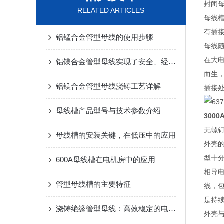
封闭
RELATED ARTICLES
母线
有插
铝锰合金管型母线的使用步骤
母线
在大
铝镁合金管型母线实现了安全、经济的电能传输
而生
铝镁合金管型母线浇铸工艺详解
插接
母线槽产品型号与技术参数介绍
300
无螺
母线槽的安装关键，在低压中的应用
外壳
型十
600A母线槽在电机房中的应用
相导
管型母线槽的主要特征
线，
是持
浇铸绝缘管型母线：高效稳定的电力传输解决方案
外壳与