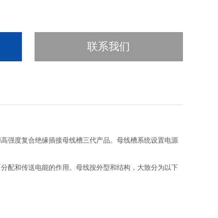
联系我们
和高强度复合绝缘插接母线槽三代产品。母线槽系统设置电源
、分配和传送电能的作用。母线按外型和结构，大致分为以下