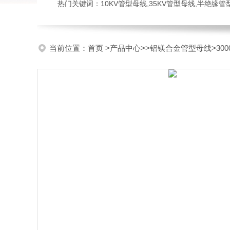
热门关键词：10KV管型母线,35KV管型母线,半绝缘
当前位置：
首页
>
产品中心
>>
铝镁合金管型母线
>30