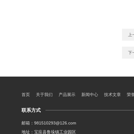
上
下
首页
关于我们
产品展示
新闻中心
技术文章
荣
联系方式
邮箱：981510293@126.com
地址：宝应县鲁垛镇工业园区