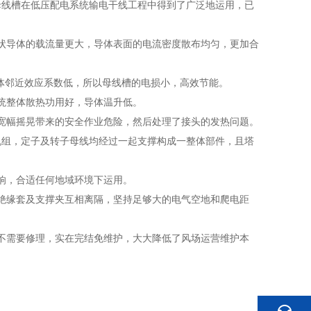
母线槽在低压配电系统输电干线工程中得到了广泛地运用，已
状导体的载流量更大，导体表面的电流密度散布均匀，更加合
导体邻近效应系数低，所以母线槽的电损小，高效节能。
统整体散热功用好，导体温升低。
宽幅摇晃带来的安全作业危险，然后处理了接头的发热问题。
机组，定子及转子母线均经过一起支撑构成一整体部件，且塔
响，合适任何地域环境下运用。
绝缘套及支撑夹互相离隔，坚持足够大的电气空地和爬电距
况不需要修理，实在完结免维护，大大降低了风场运营维护本