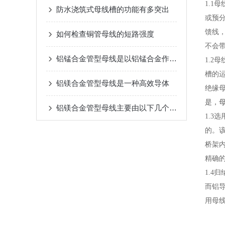
1.1
防水浇筑式母线槽的功能有多突出
或预分
馈线
如何检查铜管母线的短路强度
不会
铝锰合金管型母线是以铝锰合金作为导体材料的
1.2
槽的
铝镁合金管型母线是一种高效导体
绝缘
是，
铝镁合金管型母线主要由以下几个部分组成
1.3
的。
桥架
精确
1.4
而铝导
用母