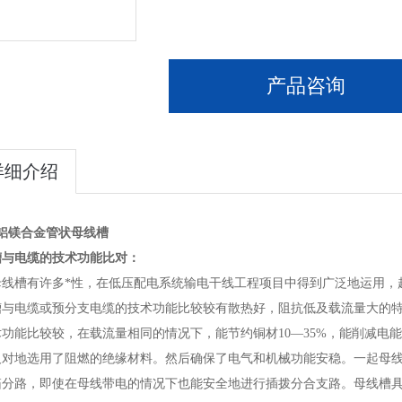
产品咨询
详细介绍
V铝镁合金管状母线槽
槽与电缆的技术功能比对：
母线槽有许多*性，在低压配电系统输电干线工程项目中得到广泛地运用，
与电缆或预分支电缆的技术功能比较较有散热好，阻抗低及载流量大的特征
功能比较较，在载流量相同的情况下，能节约铜材10—35%，能削减电
及对地选用了阻燃的绝缘材料。然后确保了电气和机械功能安稳。一起母
箱分路，即使在母线带电的情况下也能安全地进行插拨分合支路。母线槽