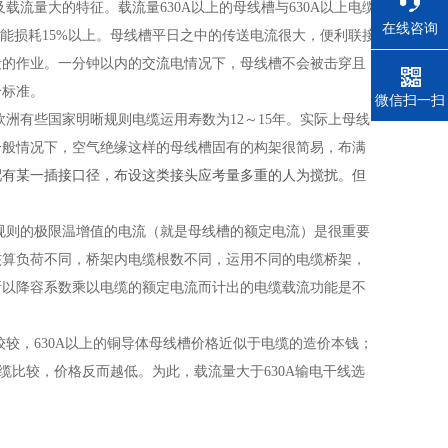
载流量大的特征。载流量630A以上的母线槽与630A以上电缆
在线咨询
电能损耗15%以上。母线槽平日之中的传送电流很大，便利联接
段的作业。一分钟以内的交流电情况下，母线槽不会被击穿且
合标准。
电话
微信扫一扫
欧洲有些国家明晰规则电缆运用寿数为12～15年。实际上母线
一般情况下，空气绝缘这样的母线槽固有的构架很简易，布满
配有某一插接口径，布设这类接头应考量多重的人为搅扰。但
。
规则的极限温增值的电流（就是母线槽的额定电流）是很重要
核算负荷不同，桥架内电缆根数不同，运用不同的电缆桥架，
所以降容系数乘以电缆的额定电流而计出的电缆载流功能是不
较较，630A以上的铜导体母线槽价格近似于电缆的造价本钱；
缆比较，价格反而越低。为此，载流量大于630A输电干线选