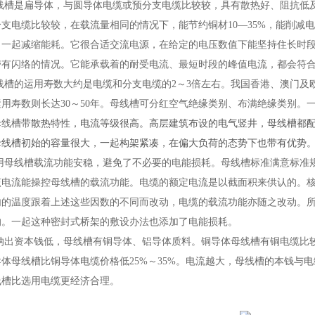
母线槽是扁导体，与圆导体电缆或预分支电缆比较较，具有散热好、阻抗低及
支电缆比较较，在载流量相同的情况下，能节约铜材10—35%，能削减
，一起减缩能耗。它很合适交流电源，在给定的电压数值下能坚持住长时
带有闪络的情况。它能承载着的耐受电流、最短时段的峰值电流，都会符
母线槽的运用寿数大约是电缆和分支电缆的2～3倍左右。我国香港、澳门及
运用寿数则长达30～50年。母线槽可分红空气绝缘类别、布满绝缘类别。
母线槽带
散热特性，电流等级很高。高层建筑布设的电气竖井，母线槽都
母线槽初始的容量很大，一起构架紧凑，在偏大负荷的态势下也带有优势
选用母线槽载流功能安稳，避免了不必要的电能损耗。
母线槽标准满意标准
该电流能操控母线槽的载流功能。电缆的额定电流是以截面积来供认的。
内的温度跟着上述这些因数的不同而改动，电缆的载流功能亦随之改动。
的。一起这种密封式桥架的敷设办法也添加了电能损耗。
归纳出资本钱低，母线槽有铜导体、铝导体质料。铜导体母线槽有铜电缆比
体母线槽比铜导体电缆价格低25%～35%。电流越大，母线槽的本钱与电
线槽比选用电缆更经济合理。