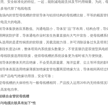
漂亮、安全标准化的特征。一起，能削减电能丢掉及节约用铜量。为此，
越多地代替了电线电缆
风电场内的管型母线槽的管状导体与铝排结构的母线槽比较，平等的截面管
业电流大的电路。
管状导体集肤效应系数低、沟通电阻小，导体呈“品"字布局，结构合理，
选用网状防护罩，导体通电作业时发生热量直接向大气中宣告，使母线槽系
接头选用的是柔性铜质的软联接，其载流能力强，并可消除设备过失及塔筒
标准段长度达6米，整体塔筒内系统接头数量少，不管直驱仍是双馈型风电
间母线联接选用软联接，使得母线槽的系统设备更为省时省力方便快捷。
三相导体的整体关闭且绝缘，不会受高原凝露、海洋盐雾、尘土等环境的影
三相导体表面选用绝缘薄膜加绝缘套管包覆两层绝缘方法，导体相间再经过
使得产品电气绝缘功用强，安全可靠；
管型母线槽的大体特性与一般母线槽相同，产品投入运用20年内无特殊情
提高发电功率。
V铝镁合金管状母线槽
槽与电缆比较具有如下*性