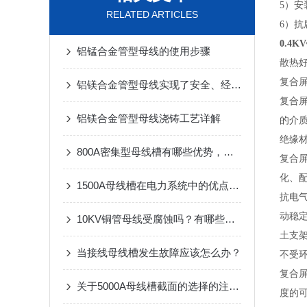
5）安
RELATED ARTICLES
6）
0.4
铝锰合金管型母线的使用步骤
散热
复合
铝镁合金管型母线实现了安全、经济的电能传输
复合
铝镁合金管型母线浇铸工艺详解
的介质
绝缘
800A密集型母线槽有哪些优势，怎么选择呢？
复合屏
化、配
1500A母线槽在电力系统中的优点是什么
抗电
动稳定
10KV铜管母线受腐蚀吗？有哪些受腐蚀种类？
土支
当接线母线槽发生故障应该怎么办？
不受
复合
关于5000A母线槽截面的选择的注意事项
度的