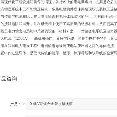
随着现代化工程设施和装备的涌现，各行各业的用电量迅增，尤其是众多
电流输送系统中已不能满足要求，多路电缆的并联使用给现场安装施工连
，与传统的电缆相比，在大电流输送时充分体现出它的*性，同时由于采用
处的接触电阻和温升，并在母线槽中使用了高质量的绝缘材料，从而提高了
母线是电力输变电系统中关键的设备（材料）之一，对输变电系统及电力
大电流（12000A）、高机械强度、良好的绝缘、适用范围广等特性，
应用在我国电力建设工程中电网输电导线与变电站变压器之间的导体连接
装置中作过流导体，是取代传统的矩形、槽形、棒形母线和软导线的全新
产品咨询
产品：