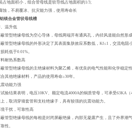
装占地面积小，组合管母线是软导线占地面积的1/3;
抗腐蚀，不易覆冰、抗灾能力强，使用寿命长
KV铝镁合金管状母线槽
好、温升低
屏蔽管型绝缘母线为空心导体，母线两端开有通风孔，内径风道能自然形
屏蔽管型绝缘母线的外形决定了其表面集肤效应系数低，Kf≤1，交流电
损耗低于0.01%。
材料耐热系数高
蔽管型绝缘母线的主绝缘材料为聚乙烯，有优良的电气性能和化学稳定性，
合其他绝缘材料，产品的使用寿命≥30年。
气震动能力强
试验结果表明，电压10KV、额定电流4000A的铜质管母，可承受63K
架上，取消穿墙套管和支柱绝缘子，具有较强的抗震动能力。
环境干扰，可靠性高
屏蔽管型绝缘母线的每相是封闭屏蔽绝缘，内部无凝露产生，且了外界潮
可靠性。