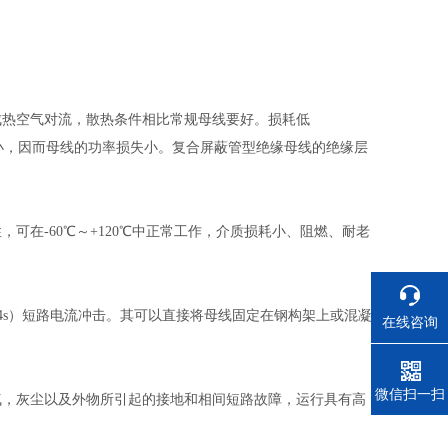
成热空气对流，散热条件相比常规母线要好。损耗低
阻小，因而母线的功率损失小。复合屏蔽管型绝缘母线的绝缘层
可在-60℃～+120℃中正常工作，介质损耗小、阻燃、耐老
A（4s）短路电流冲击。其可以直接将母线固定在钢构架上或混凝
在线咨询
电话
微信扫一扫
气，灰尘以及外物所引起的接地和相间短路故障，运行具有高