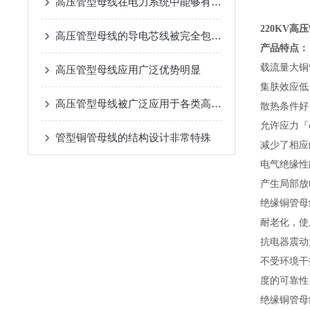
高压管型母线在电力系统中能够有效地防止电击穿和电弧闪络等现象
220KV高
高压管型母线的导电芯线被完全包裹在绝缘层中
产品特点：
载流量大铜
高压管型母线应用广泛优势明显
集肤效应低
高压管型母线被广泛应用于各类高要求的电力传输场景中
散热条件好
允许应力『
管型铜管母线的结构设计非常特殊
减少了相应
电气绝缘性
产生局部放
绝缘铜管母
耐老化，使
抗电器震动
不受环境干
度的可靠性
绝缘铜管母