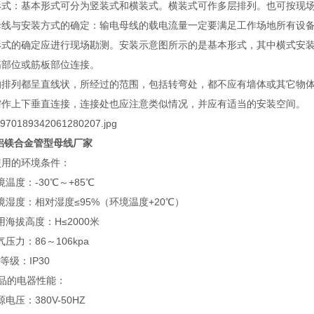
形式：基本形式可分为竖装式和横装式。横装式可作多层排列。也可按现
母线与安装方式的确定：输电母线的载电流量一定要满足工作场地所有设
形式的确定应进行现场勘测。安装示意图所示的是基本形式，其中横式安
筋部位或筋板部位连接。
的排列都呈直线状，所经过的范围，包括转弯处，都不应有墙体或其它物
需作上下垂直连接，连接处也应注意类似情况，并应有适当的安装空间。
v铝镁合金管型母线厂家
使用的环境条件：
环境温度：-30℃～+85℃
环境湿度：相对湿度≤95%（环境温度+20℃）
使用海拔高度：H≤2000米
气压力：86～106kpa
护等级：IP30
产品的电器性能：
源电压：380V-50HZ