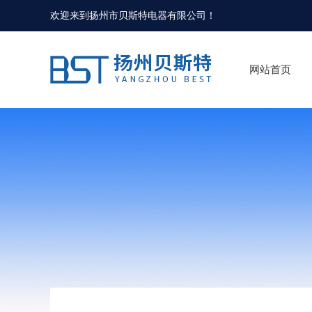
欢迎来到
扬州市贝斯特电器有限公司
！
网站首页