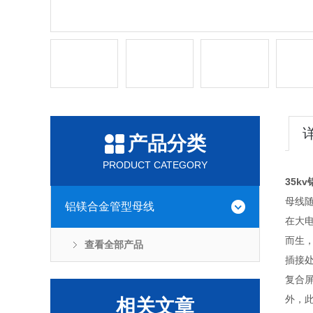
产品分类
PRODUCT CATEGORY
35k
母线
铝镁合金管型母线
在大
而生
查看全部产品
插接
复合
外，
相关文章