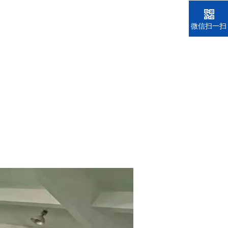
电话
微信扫一扫