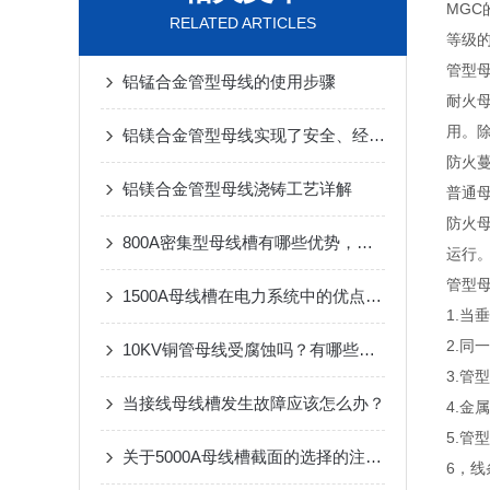
MG
RELATED ARTICLES
等级
管型
铝锰合金管型母线的使用步骤
耐火
用。
铝镁合金管型母线实现了安全、经济的电能传输
防火
铝镁合金管型母线浇铸工艺详解
普通
防火
800A密集型母线槽有哪些优势，怎么选择呢？
运行
管型母
1500A母线槽在电力系统中的优点是什么
1.
2.
10KV铜管母线受腐蚀吗？有哪些受腐蚀种类？
3.
当接线母线槽发生故障应该怎么办？
4.
5.
关于5000A母线槽截面的选择的注意事项
6，