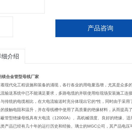
产品咨询
详细介绍
v铝镁合金管型母线厂家
随着现代化工程设施和装备的涌现，各行各业的用电量迅增，尤其是众多
电流输送系统中已不能满足要求，多路电缆的并联使用给现场安装施工连
，与传统的电缆相比，在大电流输送时充分体现出它的*性，同时由于采用
处的接触电阻和温升，并在母线槽中使用了高质量的绝缘材料，从而提高了
屏蔽管型绝缘母线具有大电流（12000A）、高机械强度、良好的绝缘、
此类产品已经有几十年的运行历史和经验。璃士的MGC公司，其产品电压可