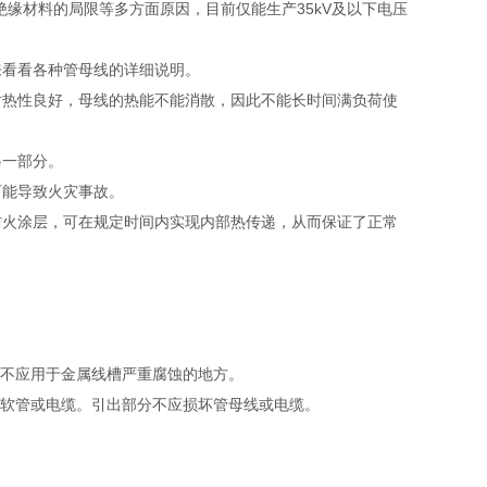
缘材料的局限等多方面原因，目前仅能生产35kV及以下电压
来看看各种管母线的详细说明。
耐热性良好，母线的热能不能消散，因此不能长时间满负荷使
另一部分。
可能导致火灾事故。
防火涂层，可在规定时间内实现内部热传递，从而保证了正常
但不应用于金属线槽严重腐蚀的地方。
属软管或电缆。引出部分不应损坏管母线或电缆。