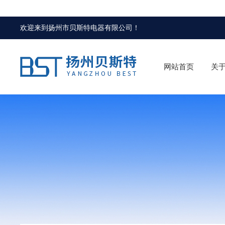
欢迎来到
扬州市贝斯特电器有限公司
！
网站首页
关