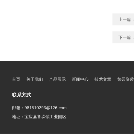
上一篇
下一篇
首页
关于我们
产品展示
新闻中心
技术文章
荣誉资质
联系方式
邮箱：981510293@126.com
地址：宝应县鲁垛镇工业园区