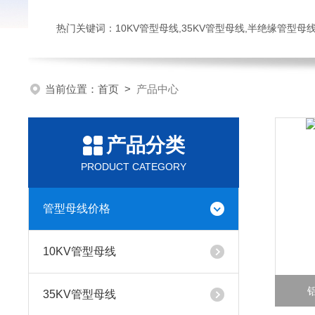
热门关键词：10KV管型母线,35KV管型母线,半绝缘管型母
当前位置：
首页
>
产品中心
产品分类
PRODUCT CATEGORY
管型母线价格
10KV管型母线
35KV管型母线