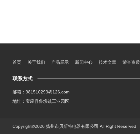
首页
关于我们
产品展示
新闻中心
技术文章
荣誉资质
联系方式
邮箱：981510293@126.com
地址：宝应县鲁垛镇工业园区
Copyright©2026 扬州市贝斯特电器有限公司 All Right Reserve