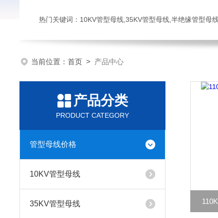
热门关键词：10KV管型母线,35KV管型母线,半绝缘管型母
当前位置：
首页
>
产品中心
产品分类
PRODUCT CATEGORY
管型母线价格
10KV管型母线
11
35KV管型母线